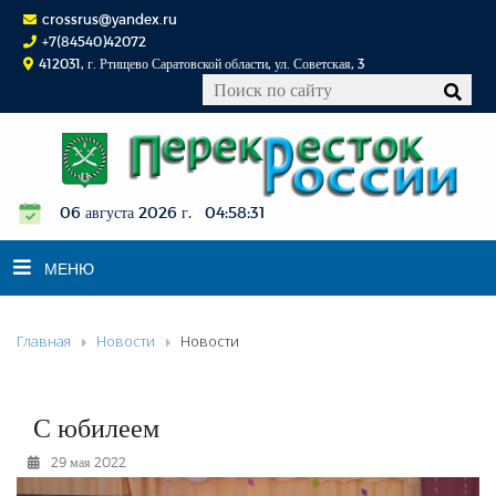
crossrus@yandex.ru
+7(84540)42072
412031, г. Ртищево Саратовской области, ул. Советская, 3
06 августа 2026 г. 04:58:32
МЕНЮ
Главная
Новости
Новости
НОВОСТИ
ОФИЦИАЛЬНО
К СВЕДЕНИЮ
С юбилеем
КОНКУРСЫ
29 мая 2022
ФОТОРЕПОРТАЖИ