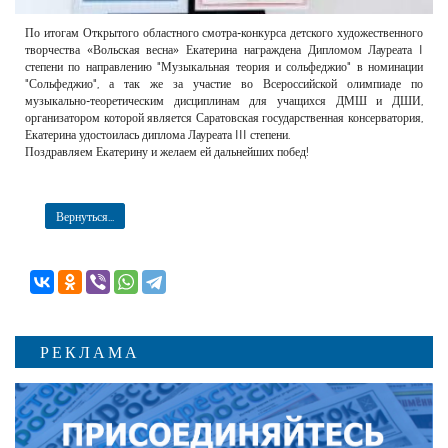
По итогам Открытого областного смотра-конкурса детского художественного
творчества «Вольская весна» Екатерина награждена Дипломом Лауреата I
степени по направлению "Музыкальная теория и сольфеджио" в номинации
"Сольфеджио", а так же за участие во Всероссийской олимпиаде по
музыкально-теоретическим дисциплинам для учащихся ДМШ и ДШИ,
организатором которой является Саратовская государственная консерватория,
Екатерина удостоилась диплома Лауреата III степени.
Поздравляем Екатерину и желаем ей дальнейших побед!
Вернуться...
РЕКЛАМА