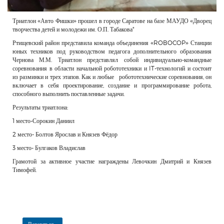
Триатлон «Авто Фишки» прошел в городе Саратове на базе МАУДО «Дворец
творчества детей и молодежи им. О.П. Табакова"
Ртищевский район представила команда объединения «ROBOCOP» Станции
юных техников под руководством педагога дополнительного образования
Чернова М.М. Триатлон представлял собой индивидуально-командные
соревнования в области начальной робототехники и IT-технологий и состоит
из разминки и трех этапов. Как и любые робототехнические соревнования, он
включает в себя проектирование, создание и программирование робота,
способного выполнить поставленные задачи.
Результаты триатлона:
1 место-Сорокин Даниил
2 место- Болтов Ярослав и Князев Фёдор
3 место- Булгаков Владислав
Грамотой за активное участие награждены Левочкин Дмитрий и Князев
Тимофей.
Вернуться...