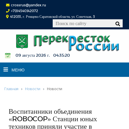
crossrus@yandex.ru
+7(84540)42072
412031, г. Ртищево Саратовской области, ул. Советская, 3
09 августа 2026 г. 04:35:21
МЕНЮ
Главная
Новости
Новости
НОВОСТИ
ОФИЦИАЛЬНО
К СВЕДЕНИЮ
Воспитанники объединения
КОНКУРСЫ
«ROBOCOP» Станции юных
техников приняли участие в
ФОТОРЕПОРТАЖИ