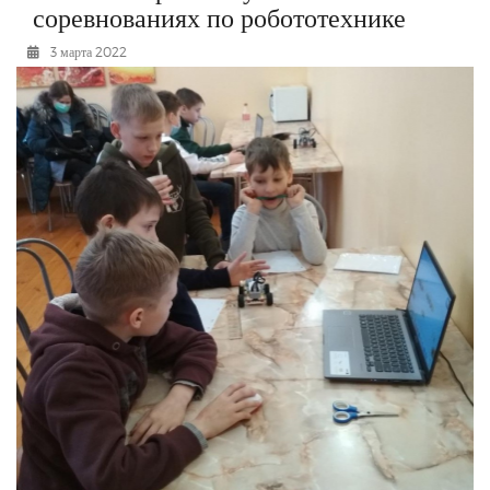
соревнованиях по робототехнике
РЕКЛАМОДАТЕЛЯМ
3 марта 2022
ОБЪЯВЛЕНИЯ
КОНТАКТЫ