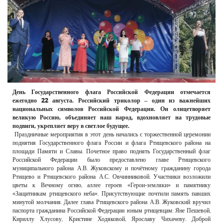
РЕКЛАМОДАТЕЛЯМ
ОБЪЯВЛЕНИЯ
КОНТАКТЫ
День Государственного флага Российской Федерации отмечается
ежегодно 22 августа. Российский триколор – один из важнейших
национальных символов Российской Федерации. Он олицетворяет
великую Россию, объединяет наш народ, вдохновляет на трудовые
подвиги, укрепляет веру в светлое будущее.
Праздничные мероприятия в этот день начались с торжественной церемонии
поднятия Государственного флага России и флага Ртищевского района на
площади Памяти и Славы. Почетное право поднять Государственный флаг
Российской Федерации было предоставлено главе Ртищевского
муниципального района А.В. Жуковскому и почётному гражданину города
Ртищево и Ртищевского района А.С. Овчинниковой. Участники возложили
цветы к Вечному огню, аллее героев «Герои-земляки» и памятнику
«Защитникам ртищевского неба». Присутствующие почтили память павших
минутой молчания. Далее глава Ртищевского района А.В. Жуковский вручил
паспорта гражданина Российской Федерации юным ртищевцам: Яне Пешевой,
Кириллу Хлусову, Кристине Ходяковой, Ярославу Чихачеву. Доброй