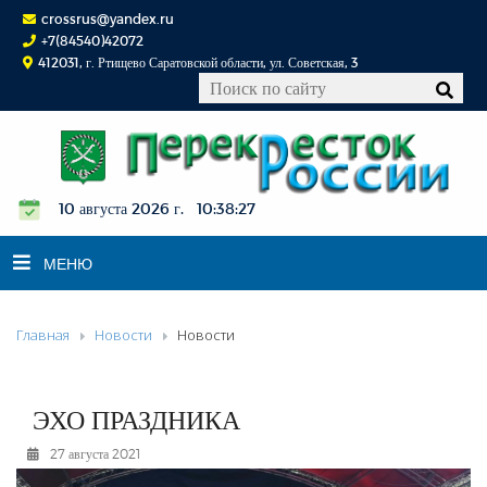
crossrus@yandex.ru
+7(84540)42072
412031, г. Ртищево Саратовской области, ул. Советская, 3
10 августа 2026 г. 10:38:28
МЕНЮ
Главная
Новости
Новости
НОВОСТИ
ОФИЦИАЛЬНО
К СВЕДЕНИЮ
ЭХО ПРАЗДНИКА
КОНКУРСЫ
27 августа 2021
ФОТОРЕПОРТАЖИ