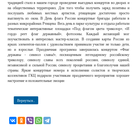
традицией стало в нашем городе проведение выездных концертов во дворах и
на общественных территориях. Для того чтобы получить заряд позитива и
послушать любимых местных артистов, ртищевцам достаточно просто
выглянуть из окна. В День флага России концертные бригады работали в
разных микрорайонах Ртищева. Весь день в парке культуры и отдыха работали
тематические интерактивные площадки «Под флагом цвета триколор», «И
гордо реет флаг державный», фотозоны. Каждый желающий мог
поучаствовать в интересных мастер-классах. В создании карты России из
ярких элементов-пазлов с удовольствием принимали участие не только дети,
но и взрослые. Праздничная программа завершилась концертом «Флаг
державы - символ славы!», посвященным легендарному российскому
триколору, символу славы всех поколений россиян, символу единой,
независимой и сильной России, символу процветания и благополучия нашей
страны. Яркие концертные номера в исполнении солистов и творческих
коллективов ГКЦ подарили участникам праздничного мероприятия хорошее
настроение и положительные эмоции
Вернуться...