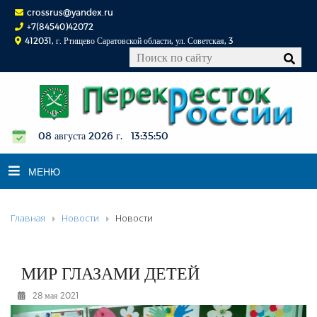
crossrus@yandex.ru
+7(84540)42072
412031, г. Ртищево Саратовской области, ул. Советская, 3
08 августа 2026 г. 13:35:51
МЕНЮ
Главная
Новости
Новости
НОВОСТИ
ОФИЦИАЛЬНО
К СВЕДЕНИЮ
МИР ГЛАЗАМИ ДЕТЕЙ
КОНКУРСЫ
28 мая 2021
ФОТОРЕПОРТАЖИ