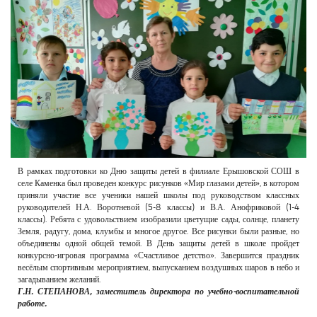
РЕКЛАМОДАТЕЛЯМ
ОБЪЯВЛЕНИЯ
КОНТАКТЫ
В рамках подготовки ко Дню защиты детей в филиале Ерышовской СОШ в
селе Каменка был проведен конкурс рисунков «Мир глазами детей», в котором
приняли участие все ученики нашей школы под руководством классных
руководителей Н.А. Воротневой (5-8 классы) и В.А. Анофриковой (1-4
классы). Ребята с удовольствием изобразили цветущие сады, солнце, планету
Земля, радугу, дома, клумбы и многое другое. Все рисунки были разные, но
объединены одной общей темой. В День защиты детей в школе пройдет
конкурсно-игровая программа «Счастливое детство». Завершится праздник
весёлым спортивным мероприятием, выпусканием воздушных шаров в небо и
загадыванием желаний.
Г.Н. СТЕПАНОВА, заместитель директора по учебно-воспитательной
работе.