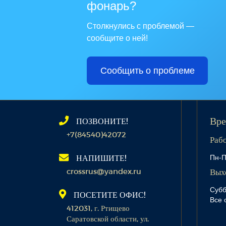
фонарь?
Столкнулись с проблемой —
сообщите о ней!
Сообщить о проблеме
ПОЗВОНИТЕ!
Вре
+7(84540)42072
Раб
Пн-П
НАПИШИТЕ!
crossrus@yandex.ru
Вых
Субб
ПОСЕТИТЕ ОФИС!
Все 
412031, г. Ртищево
Саратовской области, ул.