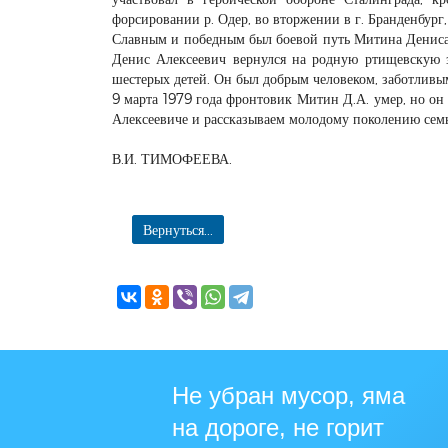
форсировании р. Одер, во вторжении в г. Бранденбург,
Славным и победным был боевой путь Митина Дениса 
Денис Алексеевич вернулся на родную ртищевскую 
шестерых детей. Он был добрым человеком, заботлив
9 марта 1979 года фронтовик Митин Д.А. умер, но он
Алексеевиче и рассказываем молодому поколению семь
В.И. ТИМОФЕЕВА.
Вернуться...
Не убран мусор, яма
на дороге, не горит