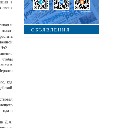
евцев в
о своих
тывал и
ОБЪЯВЛЕНИЯ
колхоз
растить
твенной
1942.
олнение
, чтобы
слили в
Первого
го, где
дейской
ствовал
ующего
 года о
ин Д.А.
ании и