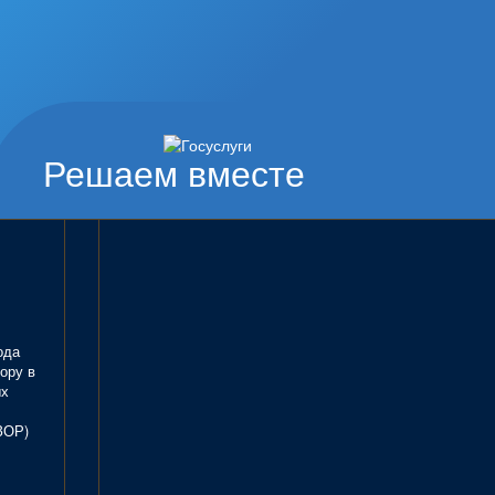
Решаем вместе
ода
ору в
ых
ЗОР)