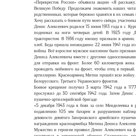
«Перекресток России» объявила акцию «Я расскажу,
Великую Победу. Продолжаем знакомить наших читат
родственниках, которые бережно хранятся в их семьях 
Хочу рассказать о боевом пути моего свёкра, участни
Денис Алексеевич родился 15 июня 1913 года в с. Кур
поднимал на ноги четверых детей. В 1925 году Д
трактористом. В 1936 году юношу призвали в армию, 
хлеб. Беда пришла неожиданно: 22 июня 1941 года из
войны. Всё взрослое мужское население было призвано
Дениса Алексеевича вместе с другими односельчанам
для отправки на фронт. Более 60 километров жена
проводить любимого на фронт, чтобы отец в первый,
артиллерию. Красноармеец Митин прошёл всю войну, с
Белорусского, Третьего Украинского фронтов.
Боевое крещение получил 3 марта 1942 года в 1177
прослужил до 30 сентября 1942 года. Затем Денис
пушечно-артиллерийской бригаде.
«5 декабря 1943 года в боях за село Менделеевка в
подавлению 105 мм батареи и разрушению наблюда
девяносто девятого Запорожского армейского пушечн
награждении красноармейца Митина Дениса Алексееви
Мужество и героизм проявил Денис Алексеевич на ф
участвовал в героической обороне Сталинграда, 