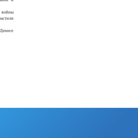
е войны
растили
 Денисе