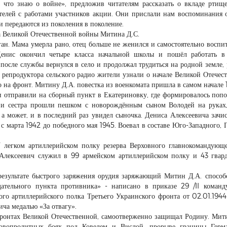
 что знаю о войне», предложив читателям рассказать о вкладе ртищ
елей с работами участников акции. Они прислали нам воспоминания 
и передаются из поколения в поколение.
ка Великой Отечественной войны Митина Д.С.
ган. Мама умерла рано, отец больше не женился и самостоятельно воспи
енис окончил четыре класса начальной школы и пошёл работать в 
после службы вернулся в село и продолжал трудиться на родной земле, 
 репродуктора сельского радио жители узнали о начале Великой Отечес
 на фронт. Митину Д.А. повестка из военкомата пришла в самом начале 
и отправили на сборный пункт в Екатериновку, где формировалось поп
 и сестра прошли пешком с новорождённым сыном Володей на руках
 а может, и в последний раз увидел сыночка. Дениса Алексеевича зачи
 марта 1942 до победного мая 1945. Воевал в составе Юго-Западного, 
 легком артиллерийском полку резерва Верховного главнокомандующе
 Алексеевич служил в 99 армейском артиллерийском полку и 43 гвар
 результате быстрого заряжения орудия заряжающий Митин Д.А. способ
тельного пункта противника» - написано в приказе 29 /II команд
ого артиллерийского полка Третьего Украинского фронта от 02.01.1944
ча медалью «За отвагу».
ронтах Великой Отечественной, самоотверженно защищал Родину. Мит
кровопролитных боях под Ковелем и Вислой, прорыве границы Герм