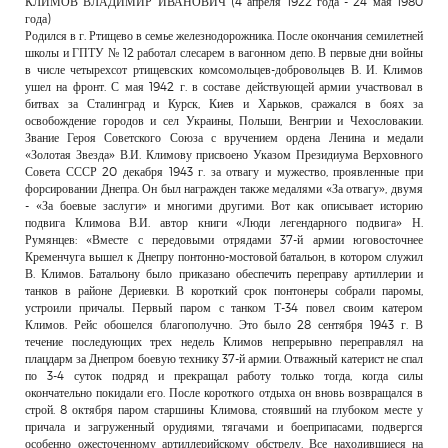
КЛИМОВ ВЛАДИМИР ИВАНОВИЧ (4 апреля 1922 года - 24 мая 1980
РЕКЛАМОДАТЕЛЯМ
года)
Родился в г. Ртищево в семье железнодорожника. После окончания семилетней
ОБЪЯВЛЕНИЯ
школы и ГПТУ № 12 работал слесарем в вагонном депо. В первые дни войны
в числе четырехсот ртищевских комсомольцев-добровольцев В. И. Климов
КОНТАКТЫ
ушел на фронт. С мая 1942 г. в составе действующей армии участвовал в
битвах за Сталинград и Курск, Киев и Харьков, сражался в боях за
освобождение городов и сел Украины, Польши, Венгрии и Чехословакии.
Звание Героя Советского Союза с вручением ордена Ленина и медали
«Золотая Звезда» В.И. Климову присвоено Указом Президиума Верховного
Совета СССР 20 декабря 1943 г. за отвагу и мужество, проявленные при
форсировании Днепра. Он был награжден также медалями «За отвагу», двумя
- «За боевые заслуги» и многими другими. Вот как описывает историю
подвига Климова В.И. автор книги «Люди легендарного подвига» Н.
Румянцев: «Вместе с передовыми отрядами 37-й армии юговосточнее
Кременчуга вышел к Днепру понтонно-мостовой батальон, в котором служил
В. Климов. Батальону было приказано обеспечить переправу артиллерии и
танков в районе Дериевки. В короткий срок понтонеры собрали паромы,
устроили причалы. Первый паром с танком Т-34 повел своим катером
Климов. Рейс обошелся благополучно. Это было 28 сентября 1943 г. В
течение последующих трех недель Климов непрерывно переправлял на
плацдарм за Днепром боевую технику 37-й армии. Отважный катерист не спал
по 3-4 суток подряд и прекращал работу только тогда, когда силы
окончательно покидали его. После короткого отдыха он вновь возвращался в
строй. 8 октября паром старшины Климова, стоявший на глубоком месте у
причала и загруженный орудиями, тягачами и боеприпасами, подвергся
особенно ожесточенному артиллерийскому обстрелу. Все находившиеся на