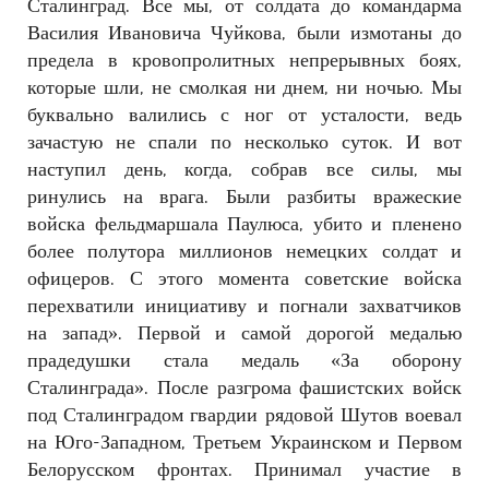
Сталинград. Все мы, от солдата до командарма
Василия Ивановича Чуйкова, были измотаны до
предела в кровопролитных непрерывных боях,
которые шли, не смолкая ни днем, ни ночью. Мы
буквально валились с ног от усталости, ведь
зачастую не спали по несколько суток. И вот
наступил день, когда, собрав все силы, мы
ринулись на врага. Были разбиты вражеские
войска фельдмаршала Паулюса, убито и пленено
более полутора миллионов немецких солдат и
офицеров. С этого момента советские войска
перехватили инициативу и погнали захватчиков
на запад». Первой и самой дорогой медалью
прадедушки стала медаль «За оборону
Сталинграда».
После разгрома фашистских войск
под Сталинградом гвардии рядовой Шутов воевал
на Юго-Западном, Третьем Украинском и Первом
Белорусском фронтах. Принимал участие в