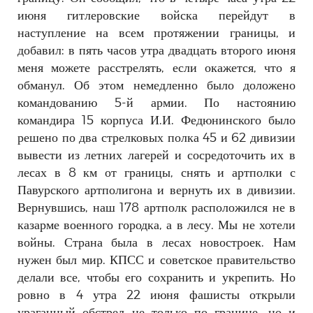
июня гитлеровские войска перейдут в
наступление на всем протяжении границы, и
добавил: в пять часов утра двадцать второго июня
меня можете расстрелять, если окажется, что я
обманул. Об этом немедленно было доложено
командованию 5-й армии. По настоянию
командира 15 корпуса И.И. Федюнинского было
решено по два стрелковых полка 45 и 62 дивизии
вывести из летних лагерей и сосредоточить их в
лесах в 8 км от границы, снять и артполки с
Павурского артполигона и вернуть их в дивизии.
Вернувшись, наш 178 артполк расположился не в
казарме военного городка, а в лесу. Мы не хотели
войны. Страна была в лесах новостроек. Нам
нужен был мир. КПСС и советское правительство
делали все, чтобы его сохранить и укрепить. Но
ровно в 4 утра 22 июня фашисты открыли
ураганный обстрел не только по границе, но и