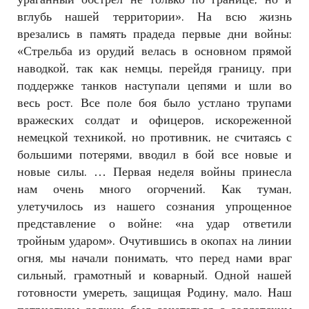
вглубь нашей территории».
На всю жизнь
врезались в память прадеда первые дни войны:
«Стрельба из орудий велась в основном прямой
наводкой, так как немцы, перейдя границу, при
поддержке танков наступали цепями и шли во
весь рост. Все поле боя было устлано трупами
вражеских солдат и офицеров, искореженной
немецкой техникой, но противник, не считаясь с
большими потерями, вводил в бой все новые и
новые силы. … Первая неделя войны принесла
нам очень много огорчений. Как туман,
улетучилось из нашего сознания упрощенное
представление о войне: «на удар ответили
тройным ударом». Очутившись в окопах на линии
огня, мы начали понимать, что перед нами враг
сильный, грамотный и коварный. Одной нашей
готовности умереть, защищая Родину, мало. Наш
патриотизм должен был сочетаться с солдатским