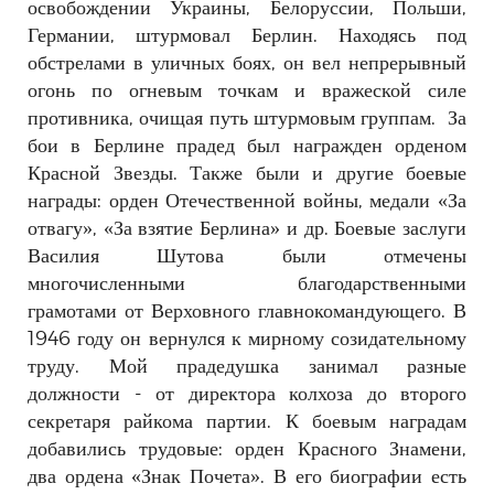
освобождении Украины, Белоруссии, Польши,
Германии, штурмовал Берлин. Находясь под
обстрелами в уличных боях, он вел непрерывный
огонь по огневым точкам и вражеской силе
противника, очищая путь штурмовым группам.
За
бои в Берлине прадед был награжден орденом
Красной Звезды. Также были и другие боевые
награды: орден Отечественной войны, медали «За
отвагу», «За взятие Берлина» и др. Боевые заслуги
Василия Шутова были отмечены
многочисленными благодарственными
грамотами
от Верховного главнокомандующего.
В
1946 году он вернулся к мирному созидательному
труду. Мой прадедушка занимал разные
должности - от директора колхоза до второго
секретаря райкома партии. К боевым наградам
добавились трудовые: орден Красного Знамени,
два ордена «Знак Почета». В его биографии есть