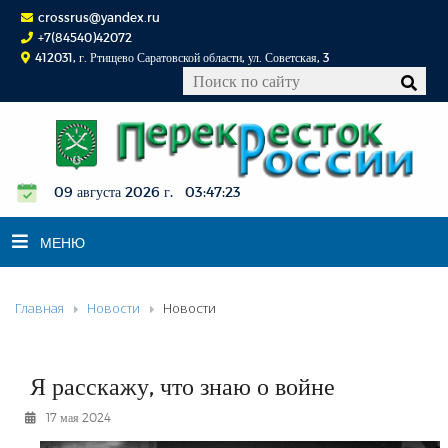
crossrus@yandex.ru
+7(84540)42072
412031, г. Ртищево Саратовской области, ул. Советская, 3
09 августа 2026 г. 03:47:24
МЕНЮ
Главная
Новости
Новости
НОВОСТИ
ОФИЦИАЛЬНО
К СВЕДЕНИЮ
Я расскажу, что знаю о войне
КОНКУРСЫ
17 мая 2024
ФОТОРЕПОРТАЖИ