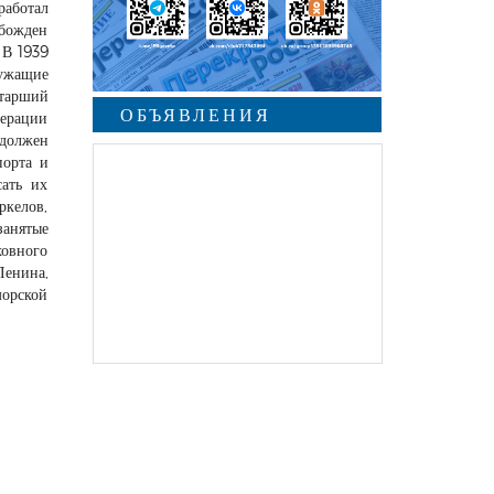
работал
обожден
 В 1939
лужащие
Старший
ОБЪЯВЛЕНИЯ
перации
 должен
порта и
сать их
ркелов,
занятые
ховного
енина,
морской