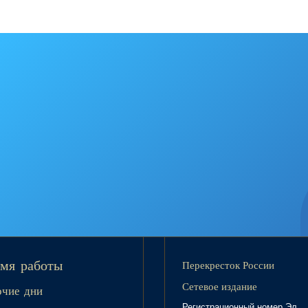
Перекресток России
мя работы
Сетевое издание
очие дни
Регистрационный номер Эл