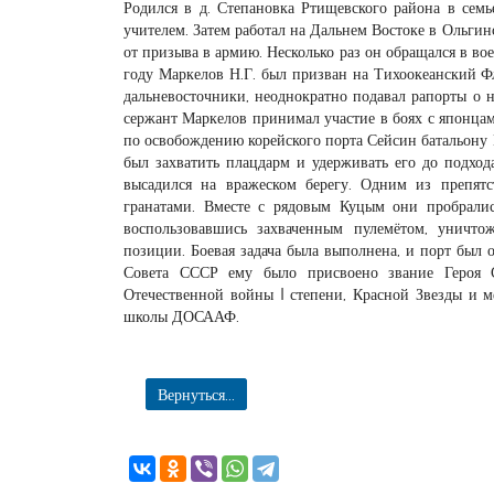
Родился в д. Степановка Ртищевского района в семь
учителем. Затем работал на Дальнем Востоке в Ольгин
от призыва в армию. Несколько раз он обращался в во
году Маркелов Н.Г. был призван на Тихоокеанский Ф
дальневосточники, неоднократно подавал рапорты о 
сержант Маркелов принимал участие в боях с японцам
по освобождению корейского порта Сейсин батальону 
был захватить плацдарм и удерживать его до подход
высадился на вражеском берегу. Одним из препятс
гранатами. Вместе с рядовым Куцым они пробралис
воспользовавшись захваченным пулемётом, уничто
позиции. Боевая задача была выполнена, и порт был 
Совета СССР ему было присвоено звание Героя С
Отечественной войны I степени, Красной Звезды и м
школы ДОСААФ.
Вернуться...