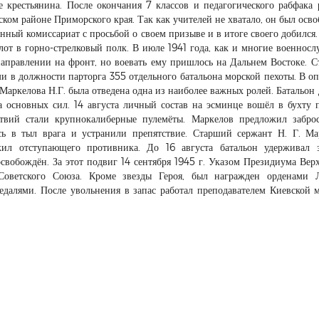
е крестьянина. После окончания 7 классов и педагогического рабфака 
ском районе Приморского края. Так как учителей не хватало, он был осв
енный комиссариат с просьбой о своем призыве и в итоге своего добился.
лот в горно-стрелковый полк. В июле 1941 года, как и многие военнос
направлении на фронт, но воевать ему пришлось на Дальнем Востоке. 
и в должности парторга 355 отдельного батальона морской пехоты. В о
Маркелова Н.Г. была отведена одна из наиболее важных ролей. Батальон
а основных сил. 14 августа личный состав на эсминце вошёл в бухту 
твий стали крупнокалиберные пулемёты. Маркелов предложил забро
ь в тыл врага и устранили препятствие. Старший сержант Н. Г. Ма
жил отступающего противника. До 16 августа батальон удерживал 
освобождён. За этот подвиг 14 сентября 1945 г. Указом Президиума Вер
оветского Союза. Кроме звезды Героя, был награжден орденами Л
едалями. После увольнения в запас работал преподавателем Киевской 