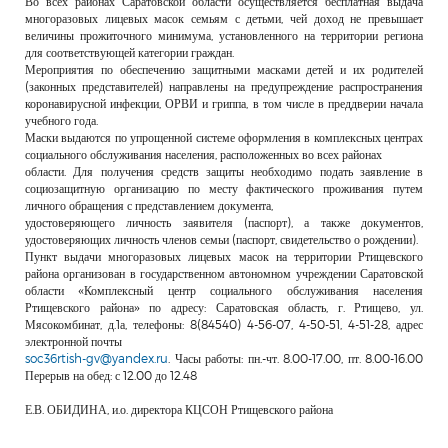
Во всех районах Саратовской области осуществляется бесплатная выдача
РЕКЛАМОДАТЕЛЯМ
многоразовых лицевых масок семьям с детьми, чей доход не превышает
величины прожиточного минимума, установленного на территории региона
ОБЪЯВЛЕНИЯ
для соответствующей категории граждан.
Мероприятия по обеспечению защитными масками детей и их родителей
КОНТАКТЫ
(законных представителей) направлены на предупреждение распространения
коронавирусной инфекции, ОРВИ и гриппа, в том числе в преддверии начала
учебного года.
Маски выдаются по упрощенной системе оформления в комплексных центрах
социального обслуживания населения, расположенных во всех районах
области. Для получения средств защиты необходимо подать заявление в
социозащитную организацию по месту фактического проживания путем
личного обращения с представлением документа,
удостоверяющего личность заявителя (паспорт), а также документов,
удостоверяющих личность членов семьи (паспорт, свидетельство о рождении).
Пункт выдачи многоразовых лицевых масок на территории Ртищевского
района организован в государственном автономном учреждении Саратовской
области «Комплексный центр социального обслуживания населения
Ртищевского района» по адресу: Саратовская область, г. Ртищево, ул.
Мясокомбинат, д.1а, телефоны: 8(84540) 4-56-07, 4-50-51, 4-51-28, адрес
электронной почты
soc36rtish-gv@yandex.ru
. Часы работы: пн.-чт. 8.00-17.00, пт. 8.00-16.00
Перерыв на обед: с 12.00 до 12.48
Е.В. ОБИДИНА, и.о. директора КЦСОН Ртищевского района