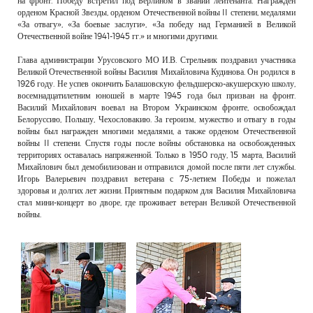
на фронт. Победу встретил под Берлином в звании лейтенанта. Награжден
орденом Красной Звезды, орденом Отечественной войны II степени, медалями
«За отвагу», «За боевые заслуги», «За победу над Германией в Великой
Отечественной войне 1941-1945 гг.» и многими другими.
Глава администрации Урусовского МО И.В. Стрельник поздравил участника
Великой Отечественной войны Василия Михайловича Кудинова. Он родился в
1926 году. Не успев окончить Балашовскую фельдшерско-акушерскую школу,
восемнадцатилетним юношей в марте 1945 года был призван на фронт.
Василий Михайлович воевал на Втором Украинском фронте, освобождал
Белоруссию, Польшу, Чехословакию. За героизм, мужество и отвагу в годы
войны был награжден многими медалями, а также орденом Отечественной
войны II степени. Спустя годы после войны обстановка на освобожденных
территориях оставалась напряженной. Только в 1950 году, 15 марта, Василий
Михайлович был демобилизован и отправился домой после пяти лет службы.
Игорь Валерьевич поздравил ветерана с 75-летием Победы и пожелал
здоровья и долгих лет жизни. Приятным подарком для Василия Михайловича
стал мини-концерт во дворе, где проживает ветеран Великой Отечественной
войны.