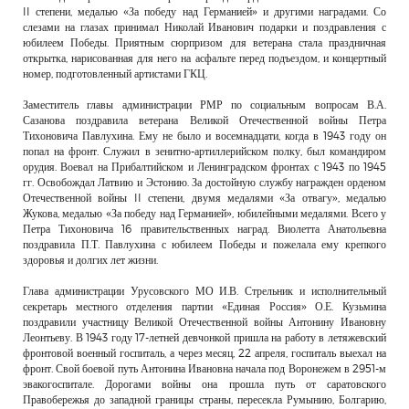
II степени, медалью «За победу над Германией» и другими наградами. Со
слезами на глазах принимал Николай Иванович подарки и поздравления с
юбилеем Победы. Приятным сюрпризом для ветерана стала праздничная
открытка, нарисованная для него на асфальте перед подъездом, и концертный
номер, подготовленный артистами ГКЦ.
Заместитель главы администрации РМР по социальным вопросам В.А.
Сазанова поздравила ветерана Великой Отечественной войны Петра
Тихоновича Павлухина. Ему не было и восемнадцати, когда в 1943 году он
попал на фронт. Служил в зенитно-артиллерийском полку, был командиром
орудия. Воевал на Прибалтийском и Ленинградском фронтах с 1943 по 1945
гг. Освобождал Латвию и Эстонию. За достойную службу награжден орденом
Отечественной войны II степени, двумя медалями «За отвагу», медалью
Жукова, медалью «За победу над Германией», юбилейными медалями. Всего у
Петра Тихоновича 16 правительственных наград. Виолетта Анатольевна
поздравила П.Т. Павлухина с юбилеем Победы и пожелала ему крепкого
здоровья и долгих лет жизни.
Глава администрации Урусовского МО И.В. Стрельник и исполнительный
секретарь местного отделения партии «Единая Россия» О.Е. Кузьмина
поздравили участницу Великой Отечественной войны Антонину Ивановну
Леонтьеву. В 1943 году 17-летней девчонкой пришла на работу в летяжевский
фронтовой военный госпиталь, а через месяц, 22 апреля, госпиталь выехал на
фронт. Свой боевой путь Антонина Ивановна начала под Воронежем в 2951-м
эвакогоспитале. Дорогами войны она прошла путь от саратовского
Правобережья до западной границы страны, пересекла Румынию, Болгарию,