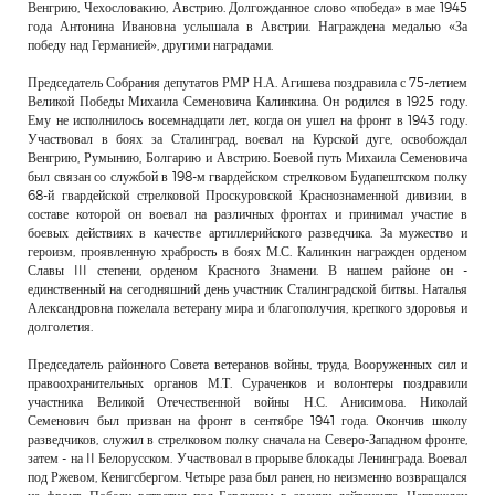
Венгрию, Чехословакию, Австрию. Долгожданное слово «победа» в мае 1945
года Антонина Ивановна услышала в Австрии. Награждена медалью «За
победу над Германией», другими наградами.
Председатель Собрания депутатов РМР Н.А. Агишева поздравила с 75-летием
Великой Победы Михаила Семеновича Калинкина. Он родился в 1925 году.
Ему не исполнилось восемнадцати лет, когда он ушел на фронт в 1943 году.
Участвовал в боях за Сталинград, воевал на Курской дуге, освобождал
Венгрию, Румынию, Болгарию и Австрию. Боевой путь Михаила Семеновича
был связан со службой в 198-м гвардейском стрелковом Будапештском полку
68-й гвардейской стрелковой Проскуровской Краснознаменной дивизии, в
составе которой он воевал на различных фронтах и принимал участие в
боевых действиях в качестве артиллерийского разведчика. За мужество и
героизм, проявленную храбрость в боях М.С. Калинкин награжден орденом
Славы III степени, орденом Красного Знамени. В нашем районе он -
единственный на сегодняшний день участник Сталинградской битвы. Наталья
Александровна пожелала ветерану мира и благополучия, крепкого здоровья и
долголетия.
Председатель районного Совета ветеранов войны, труда, Вооруженных сил и
правоохранительных органов М.Т. Сураченков и волонтеры поздравили
участника Великой Отечественной войны Н.С. Анисимова. Николай
Семенович был призван на фронт в сентябре 1941 года. Окончив школу
разведчиков, служил в стрелковом полку сначала на Северо-Западном фронте,
затем - на II Белорусском. Участвовал в прорыве блокады Ленинграда. Воевал
под Ржевом, Кенигсбергом. Четыре раза был ранен, но неизменно возвращался