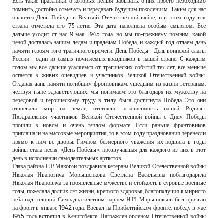
Есть такие праздники, о которых нельзя забывать, о них просто необходимо
РЕКЛАМОДАТЕЛЯМ
помнить, достойно отмечать и передавать будущим поколениям. Таким для нас
является День Победы в Великой Отечественной войне, и в этом году вся
ОБЪЯВЛЕНИЯ
страна отметила его 75-летие. Эта дата наполнена особым смыслом. Все
дальше уходит от нас 9 мая 1945 года, но мы по-прежнему помним, какой
КОНТАКТЫ
ценой досталась нашим дедам и прадедам Победа, и каждый год отдаем дань
памяти героям того трагичного времени. День Победы - День воинской славы
России - один из самых почитаемых праздников в нашей стране. С каждым
годом мы все дальше удаляемся от трагических событий тех лет, все меньше
остается в живых очевидцев и участников Великой Отечественной войны.
Отдавая дань памяти погибшим фронтовикам, ушедшим из жизни ветеранам,
чествуя ныне здравствующих, мы понимаем: это благодаря их мужеству на
передовой и героическому труду в тылу была достигнута Победа. Это они
отвоевали мир на земле, отстояли независимость нашей Родины.
Поздравления участников Великой Отечественной войны с Днем Победы
прошли в новом и очень теплом формате. Если раньше фронтовиков
приглашали на массовые мероприятия, то в этом году празднования перенесли
прямо к ним во дворы. Гимном безмерного уважения их подвига в годы
войны стала песня «День Победы», прозвучавшая для каждого из них в этот
день в исполнении самодеятельных артистов.
Глава района С.В.Макогон поздравила ветерана Великой Отечественной войны
Николая Ивановича Морышонкова. Светлана Васильевна поблагодарила
Николая Ивановича за проявленные мужество и стойкость в суровые военные
годы, пожелала долгих лет жизни, крепкого здоровья, благополучия и мирного
неба над головой. Семнадцатилетним парнем Н.И. Морышонков был призван
на фронт в январе 1942 года. Воевал на Прибалтийском фронте, победу в мае
1945 года встретил в Кенигсберге. Награжден орденом Отечественной войны