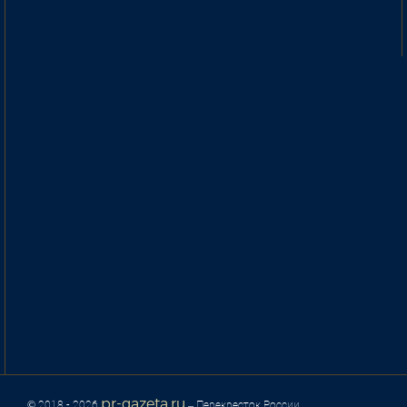
pr-gazeta.ru
© 2018 - 2026
– Перекресток России.