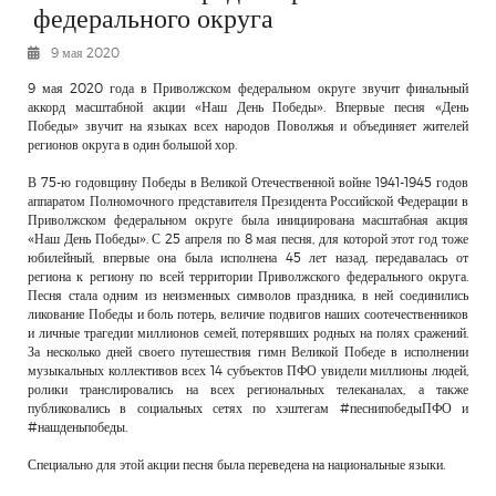
федерального округа
РЕКЛАМОДАТЕЛЯМ
9 мая 2020
ОБЪЯВЛЕНИЯ
КОНТАКТЫ
9 мая 2020 года в Приволжском федеральном округе звучит финальный
аккорд масштабной акции «Наш День Победы». Впервые песня «День
Победы» звучит на языках всех народов Поволжья и объединяет жителей
регионов округа в один большой хор.
В 75-ю годовщину Победы в Великой Отечественной войне 1941-1945 годов
аппаратом Полномочного представителя Президента Российской Федерации в
Приволжском федеральном округе была инициирована масштабная акция
«Наш День Победы». С 25 апреля по 8 мая песня, для которой этот год тоже
юбилейный, впервые она была исполнена 45 лет назад, передавалась от
региона к региону по всей территории Приволжского федерального округа.
Песня стала одним из неизменных символов праздника, в ней соединились
ликование Победы и боль потерь, величие подвигов наших соотечественников
и личные трагедии миллионов семей, потерявших родных на полях сражений.
За несколько дней своего путешествия гимн Великой Победе в исполнении
музыкальных коллективов всех 14 субъектов ПФО увидели миллионы людей,
ролики транслировались на всех региональных телеканалах, а также
публиковались в социальных сетях по хэштегам #песнипобедыПФО и
#нашденьпобеды.
Специально для этой акции песня была переведена на национальные языки.