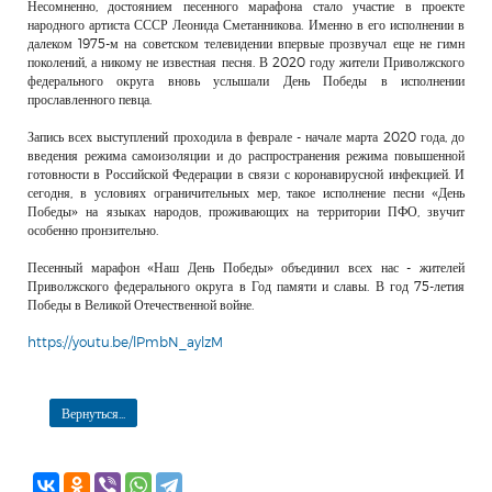
Несомненно, достоянием песенного марафона стало участие в проекте
народного артиста СССР Леонида Сметанникова. Именно в его исполнении в
далеком 1975-м на советском телевидении впервые прозвучал еще не гимн
поколений, а никому не известная песня. В 2020 году жители Приволжского
федерального округа вновь услышали День Победы в исполнении
прославленного певца.
Запись всех выступлений проходила в феврале - начале марта 2020 года, до
введения режима самоизоляции и до распространения режима повышенной
готовности в Российской Федерации в связи с коронавирусной инфекцией. И
сегодня, в условиях ограничительных мер, такое исполнение песни «День
Победы» на языках народов, проживающих на территории ПФО, звучит
особенно пронзительно.
Песенный марафон «Наш День Победы» объединил всех нас - жителей
Приволжского федерального округа в Год памяти и славы. В год 75-летия
Победы в Великой Отечественной войне.
https://youtu.be/lPmbN_aylzM
Вернуться...