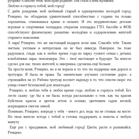
рубрике «Люблю тебя, мой край родной». Им стала Елена Кулакова:
РЕКЛАМОДАТЕЛЯМ
Люблю и горжусь тобой, мой город!
С днём рождения, мой любимый старый и одновременно молодой город.
ОБЪЯВЛЕНИЯ
Ртищево, ты обладаешь удивительной способностью: с годами ты только
хорошеешь, становишься краше и сильнее. И это неудивительно: детские
КОНТАКТЫ
игровые и спортивные площадки, открытая площадка ГТО, бассейн и ФОК
способствуют физическому развитию молодёжи и оздоровлению жителей
старшего поколения.
А парк! Ртищево, это же настоящий подарок всем нам. Спасибо тебе. Таким
чистым, уютным и интересным он не был никогда. Наверное, ты тоже
радуешься, глядя, как в любое время года по парку гуляют семьи с детьми,
влюблённые пары, пенсионеры. Это – твоё настоящее и будущее. Ты многое
сделал для нас, твоих жителей, и, наверняка, сделаешь ещё больше.
Ты прости меня, Ртищево, но я не верила в то, что ты подаришь нам дороги и
тротуары. Я была не права. Ты значительно улучшил состояние дорог, а
строящийся на ул. Рябова тротуар вселяет надежду в то, что совсем скоро эта
улица станет безопасной для пешеходов.
Ртищево, я люблю тебя в любое время года, люблю и горжусь тобой. Без
лести скажу: где бы я ни была, всегда рассказываю о том, как ты красив
буйством красок и цветов летом и осенью, цветением садов весной,
искрящимся снегом зимой.
Понимаю, Ртищево, впереди у тебя - много дел, ведь ты не стоишь на месте.
Но твои жители всегда с тобой и готовы поддержать и помочь в любую
минуту.
Ещё раз с праздником, мой любимый город! Цвети, расти и развивайся,
Ртищево.