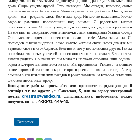
Машу Ниловых
. «Въезжаем. Здравствуй, родной, здравствуй! Знакомые лица,
РЕКЛАМОДАТЕЛЯМ
дома. Скоро увидим друзей. Лето, каникулы. Мы сегодня, наверное, самые
счастливые на всем белом свете. Мама за рулем тоже улыбается. Она и две ее
ОБЪЯВЛЕНИЯ
дочки - мы - родились здесь. Вот и наш двор. Ничего не изменилось. Уютно:
садовые ромашки, колокольчики под окнами. С радостным визгом
КОНТАКТЫ
выскакивает к нам Малыш - узнал, а ведь прошло два года, как мы расстались.
На его визг из раскрытых окон пятиэтажки стали выглядывать бывшие соседи.
Они смеялись, кричали приветствия, звали к себе. Мама заплакала. Из
подъездов выбежали друзья. Какое счастье жить на свете! Через два дня мы
вернемся снова в свой Саратов. Конечно, и там у нас появились друзья. Так же
полюбили там новых учителей, но постоянно чего-то не хватает. Есть понятие
«малая родина». Но какая же она малая?! Она такая огромная наша родина -
город, в котором мы появились на свет. Мы произносим «Ртищево» и слышим
пение скромной синички (скоро, скоро вернется к нам из лесов). А еще
слышим в его названии шум поездов и рокот самолета, на котором летал папа.
Он очень любил наш город».
Конкурсные работы присылайте или приносите в редакцию до 6
сентября т.г. по адресу: ул. Советская, 3, или по адресу электронной
почты:
crossrus@yandex.ru
. Дополнительную информацию можно
получить по тел.: 4-20-72, 4-14-43.
Вернуться...