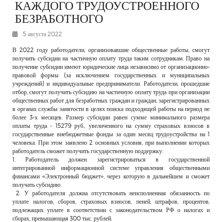
КАЖДОГО ТРУДОУСТРОЕННОГО
РЕКЛАМОДАТЕЛЯМ
БЕЗРАБОТНОГО
ОБЪЯВЛЕНИЯ
5 августа 2022
КОНТАКТЫ
В 2022 году работодатели, организовавшие общественные работы, смогут
получить субсидии на частичную оплату труда таким сотрудникам. Право на
получение субсидии имеют юридические лица независимо от организационно-
правовой формы (за исключением государственных и муниципальных
учреждений) и индивидуальные предприниматели. Работодатели, прошедшие
отбор, смогут получить субсидию на частичную оплату труда при организации
общественных работ для безработных граждан и граждан, зарегистрированных
в органах службы занятости в целях поиска подходящей работы на период не
более 3-х месяцев. Размер субсидии равен сумме минимального размера
оплаты труда - 15279 руб., увеличенного на сумму страховых взносов в
государственные внебюджетные фонды за один месяц трудоустройства на 1
человека. При этом заявлено 2 основных условия, при выполнении которых
работодатель сможет получить государственную поддержку:
1. Работодатель должен зарегистрироваться в государственной
интегрированной информационной системе управления общественными
финансами «Электронный бюджет», через которую в дальнейшем и сможет
получать субсидию.
2. У работодателя должна отсутствовать неисполненная обязанность по
уплате налогов, сборов, страховых взносов, пеней, штрафов, процентов,
подлежащих уплате в соответствии с законодательством РФ о налогах и
сборах, превышающая 300 тыс. рублей.