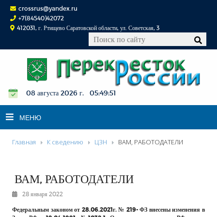
crossrus@yandex.ru
+7(84540)42072
412031, г. Ртищево Саратовской области, ул. Советская, 3
08 августа 2026 г. 05:49:52
МЕНЮ
Главная
К сведению
ЦЗН
ВАМ, РАБОТОДАТЕЛИ
НОВОСТИ
ОФИЦИАЛЬНО
ВАМ, РАБОТОДАТЕЛИ
К СВЕДЕНИЮ
28 января 2022
КОНКУРСЫ
Федеральным законом от 28.06.2021г. № 219- ФЗ внесены изменения в
ФОТОРЕПОРТАЖИ