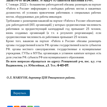
Закон РФ от 19.04.1991г. № 1032-1 «О занятости населения в РФ».
РЕКЛАМОДАТЕЛЯМ
С 1 января 2022 г. большинство работодателей обязаны размещать на портале
«Работа в России» информацию о свободных рабочих местах и вакантных
ОБЪЯВЛЕНИЯ
должностях; об условиях привлечения работников; о специальных рабочих
местах, оборудованных для работы инвалидов.
КОНТАКТЫ
Требование о размещении вакансий на портале «Работа в России» обязательно
для: работодателей (ИП, организаций), у которых среднесписочная численность
работников за предшествующий календарный год превышает 25 человек;
вновь созданных организаций (в т.ч. в результате реорганизации), если
среднесписочная численность их работников превышает 25 человек.
Кроме того, вакансии на портале «Работа в России» обязаны размещать
органы государственной власти РФ; органы государственной власти субъектов
РФ; органы местного самоуправления; государственные и муниципальные
учреждения, ГУПы и МУПы; организации, в уставном капитале которых есть
доля участия РФ, субъекта РФ или муниципального образования.
По всем вопросам обращаться по адресу: Ртищевский р-н, пос. ц.у. с-за
Выдвиженец, ул. Юбилейная, д.1. Тел.: 6-63-07.
О.Л. МАКОГОН, директор ЦЗН Ртищевского района.
Вернуться...