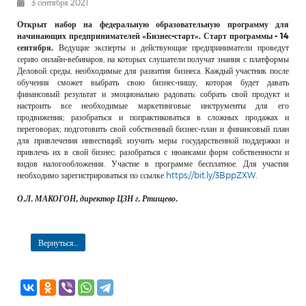
3 сентября 2021
РЕКЛАМОДАТЕЛЯМ
Открыт набор на федеральную образовательную программу для
ОБЪЯВЛЕНИЯ
начинающих предпринимателей «Бизнес-старт». Старт программы - 14
сентября.
Ведущие эксперты и действующие предприниматели проведут
КОНТАКТЫ
серию онлайн-вебинаров, на которых слушатели получат знания с платформы
Деловой среды, необходимые для развития бизнеса. Каждый участник после
обучения сможет выбрать свою бизнес-нишу, которая будет давать
финансовый результат и эмоционально радовать; собрать свой продукт и
настроить все необходимые маркетинговые инструменты для его
продвижения; разобраться и попрактиковаться в сложных продажах и
переговорах; подготовить свой собственный бизнес-план и финансовый план
для привлечения инвестиций; изучить меры государственной поддержки и
привлечь их в свой бизнес; разобраться с нюансами форм собственности и
видов налогообложения. Участие в программе бесплатное. Для участия
необходимо зарегистрироваться по ссылке
https://bit.ly/3BppZXW
.
О.Л. МАКОГОН, директор ЦЗН г. Ртищево.
Вернуться...