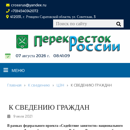
crossrus@yandex.ru
+7(84540)42072
412031, г. Ртищево Саратовской области, ул. Советская, 3
07 августа 2026 г. 08:41:10
МЕНЮ
Главная
К сведению
ЦЗН
К СВЕДЕНИЮ ГРАЖДАН
НОВОСТИ
ОФИЦИАЛЬНО
К СВЕДЕНИЮ ГРАЖДАН
К СВЕДЕНИЮ
9 июля 2021
КОНКУРСЫ
В рамках федерального проекта «Содействие занятости» национального
ФОТОРЕПОРТАЖИ