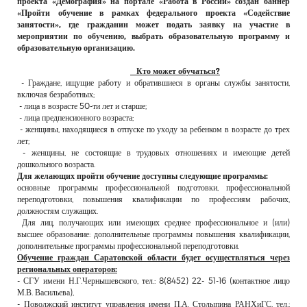
проекта «Демография» на портале «Работа в России» создан баннер
РЕКЛАМОДАТЕЛЯМ
«Пройти обучение в рамках федерального проекта «Содействие
занятости», где гражданин может подать заявку на участие в
ОБЪЯВЛЕНИЯ
мероприятии по обучению, выбрать образовательную программу и
образовательную организацию.
КОНТАКТЫ
Кто может обучаться?
- Граждане, ищущие работу и обратившиеся в органы службы занятости,
включая безработных;
- лица в возрасте 50-ти лет и старше;
- лица предпенсионного возраста;
- женщины, находящиеся в отпуске по уходу за ребенком в возрасте до трех
лет;
- женщины, не состоящие в трудовых отношениях и имеющие детей
дошкольного возраста.
Для желающих пройти обучение доступны следующие программы:
основные программы профессиональной подготовки, профессиональной
переподготовки, повышения квалификации по профессиям рабочих,
должностям служащих.
Для лиц, получающих или имеющих среднее профессиональное и (или)
высшее образование: дополнительные программы повышения квалификации,
дополнительные программы профессиональной переподготовки.
Обучение граждан Саратовской области будет осуществляться через
региональных операторов:
- СГУ имени Н.Г.Чернышевского, тел.: 8(8452) 22- 51-16 (контактное лицо
М.В. Васильева),
- Поволжский институт управления имени П.А. Столыпина РАНХиГС, тел.: