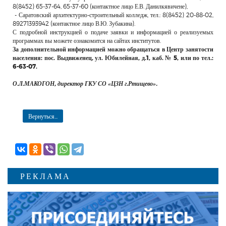
8(8452) 65-37-64, 65-37-60 (контактное лицо Е.В. Данилкявичене),
- Саратовский архитектурно-строительный колледж, тел.: 8(8452) 20-88-02,
89271393942 (контактное лицо В.Ю. Зубакина).
С подробной инструкцией о подаче заявки и информацией о реализуемых
программах вы можете ознакомится на сайтах институтов.
За дополнительной информацией можно обращаться в Центр занятости
населения: пос. Выдвиженец, ул. Юбилейная, д.1, каб. № 5, или по тел.:
6-63-07.
О.Л.МАКОГОН, директор ГКУ СО «ЦЗН г.Ртищево».
Вернуться...
РЕКЛАМА