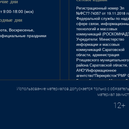
очие дни
Регистрационный номер Эл
т 9:00-18:00 (мск)
№ФС77-74357 от 19.11.2018 г
Федеральной службы по надз
одные дни
сфере связи, информационн
технологий и массовых
ота, Воскресенье,
коммуникаций (РОСКОМНАД
официальные праздники
Учредители: Министерство
информации и массовых
коммуникаций Саратовской
области, администрация
Ртищевского муниципального
района Саратовской области,
АНО"Информационное
агентство"Перекрёсток"РМР 
Главный редактор Маркова Л.
Тел. 8(84540)4-20-72; отдел
Использование материалов допускается только с обязатель
.
рекламы - 4-29-10.
материал заимст
12+