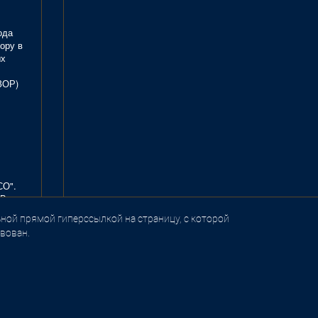
ода
ору в
ых
ЗОР)
СО".
В.
ной прямой гиперссылкой на страницу, с которой
вован.