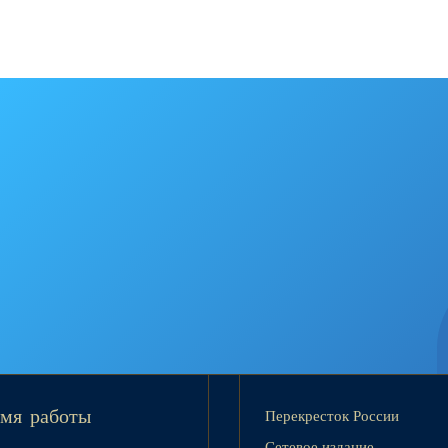
Перекресток России
мя работы
Сетевое издание