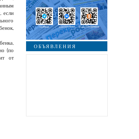
анным
, если
ьного
бенок,
бенка,
ОБЪЯВЛЕНИЯ
но (по
ит от