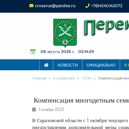
crossrus@yandex.ru
+7(84540)42072
08 августа 2026 г. 02:14:29
НОВОСТИ
ОФИЦИАЛЬНО
К
Главная
К сведению
УСПН
Компенсация мно
Компенсация многодетным семь
3 ноября 2023
В Саратовской области с 1 октября текущего
предоставлении дополнительной меры соц