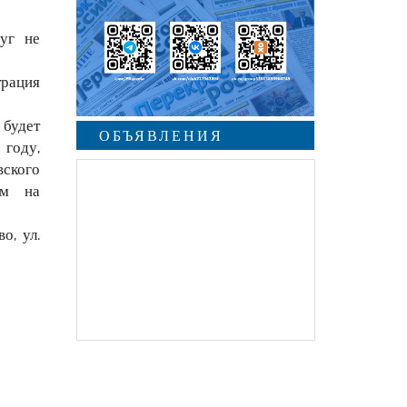
уг не
трация
будет
ОБЪЯВЛЕНИЯ
 году,
ского
ам на
о, ул.