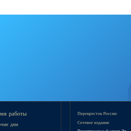
Перекресток России
мя работы
Сетевое издание
очие дни
Регистрационный номер Эл