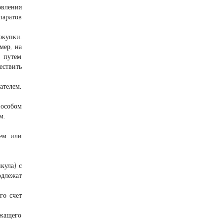
овления
паратов
окупки.
мер, на
а путем
ествить
ателем,
пособом
м.
лем или
кула) с
одлежат
го счет
ежащего