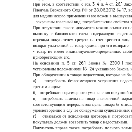
При этом, в соответствии с абз. 3, 4 п. 4 ст. 26.1 За
Пленума Верховного Суда РФ от 28.06.2012 № 17, во
для медицинского применения) возможен в вышеуказ
- сохранены товарный вид, потребительские свойства 
При отсутствии такого документа можно ссылаться на
выписку с банковского счета, содержащую сведени
перевода покупателем средств на счет третьего лица
возврат уплаченной за товар суммы при его возврате;
- товар не имеет индивидуально-определенных свой
приобретающим его.
На основании п. 5 ст. 26.1 Закона № 2300-1 пос
установлены положениями 18- 24 указанного Закона,
При обнаружении в товаре недостатков, которые не бы
а) потребовать безвозмездного устранения недост
третьим лицом;
б) потребовать соразмерного уменьшения покупной ц
в) потребовать замены на товар аналогичной марки 
соответствующим перерасчетом цены товара (в отно
удовлетворению в случае обнаружения существенных н
г) отказаться от исполнения договора и потребоват
покупатель должен возвратить товар с недостатками.
Покупатель вправе также потребовать полного возм