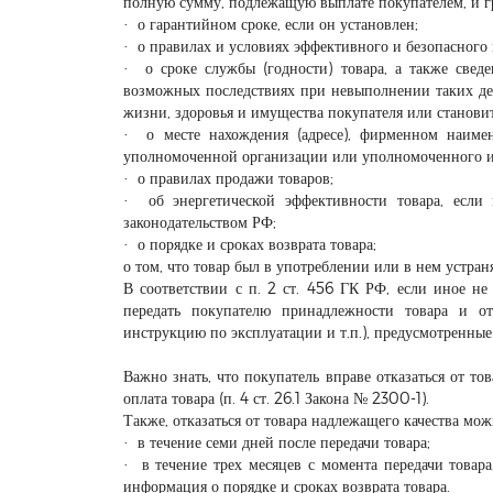
полную сумму, подлежащую выплате покупателем, и г
· о гарантийном сроке, если он установлен;
· о правилах и условиях эффективного и безопасного 
· о сроке службы (годности) товара, а также свед
возможных последствиях при невыполнении таких дей
жизни, здоровья и имущества покупателя или станови
· о месте нахождения (адресе), фирменном наимено
уполномоченной организации или уполномоченного и
· о правилах продажи товаров;
· об энергетической эффективности товара, если
законодательством РФ;
· о порядке и сроках возврата товара;
о том, что товар был в употреблении или в нем устраня
В соответствии с п. 2 ст. 456 ГК РФ, если иное не
передать покупателю принадлежности товара и от
инструкцию по эксплуатации и т.п.), предусмотренные
Важно знать, что покупатель вправе отказаться от то
оплата товара (п. 4 ст. 26.1 Закона № 2300-1).
Также, отказаться от товара надлежащего качества мо
· в течение семи дней после передачи товара;
· в течение трех месяцев с момента передачи товар
информация о порядке и сроках возврата товара.