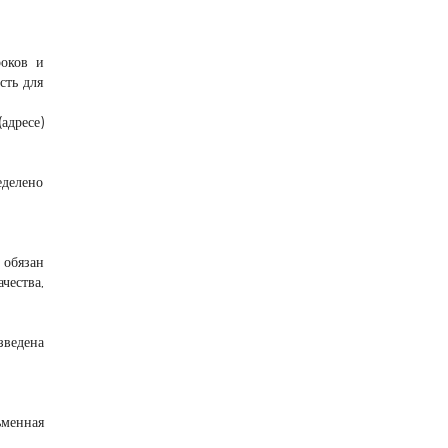
роков и
сть для
адресе)
делено
 обязан
чества,
зведена
ьменная