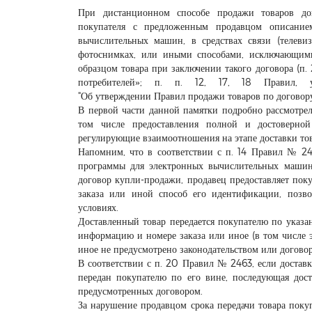
При дистанционном способе продажи товаров дог
покупателя с предложенным продавцом описание
вычислительных машин, в средствах связи (телевизи
фотоснимках, или иными способами, исключающими
образцом товара при заключении такого договора (п. 
потребителей»; п. п. 12, 17, 18 Правил,
"Об утверждении Правил продажи товаров по договор
В первой части данной памятки подробно рассмотрел
том числе предоставления полной и достоверной
регулирующие взаимоотношения на этапе доставки то
Напомним, что в соответствии с п. 14 Правил № 2
программы для электронных вычислительных машин
договор купли-продажи, продавец предоставляет пок
заказа или иной способ его идентификации, поз
условиях.
Доставленный товар передается покупателю по указа
информацию и номере заказа или иное (в том числе 
иное не предусмотрено законодательством или догово
В соответствии с п. 20 Правил № 2463, если доставк
передан покупателю по его вине, последующая дост
предусмотренных договором.
За нарушение продавцом срока передачи товара поку