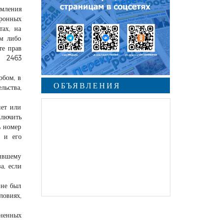
мления
ронных
тах, на
ом либо
те прав
№ 2463
обом, в
ОБЪЯВЛЕНИЯ
ьства,
нет или
ключить
ь номер
 и его
вившему
а, если
 не был
ловиях,
иненных