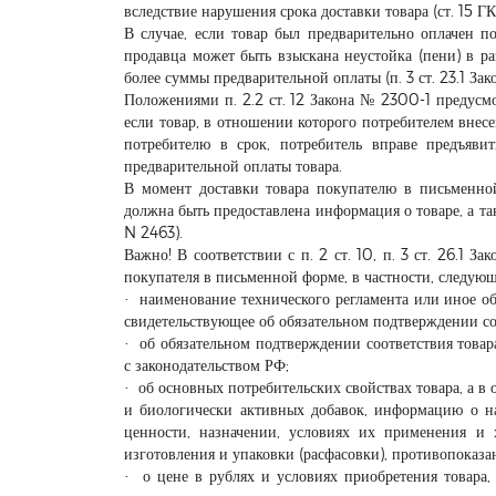
вследствие нарушения срока доставки товара (ст. 15 ГК Р
В случае, если товар был предварительно оплачен п
продавца может быть взыскана неустойка (пени) в р
более суммы предварительной оплаты (п. 3 ст. 23.1 За
Положениями п. 2.2 ст. 12 Закона № 2300-1 предусмо
если товар, в отношении которого потребителем внесе
потребителю в срок, потребитель вправе предъяви
предварительной оплаты товара.
В момент доставки товара покупателю в письменно
должна быть предоставлена информация о товаре, а так
N 2463).
Важно! В соответствии с п. 2 ст. 10, п. 3 ст. 26.1 
покупателя в письменной форме, в частности, следу
· наименование технического регламента или иное об
свидетельствующее об обязательном подтверждении соо
· об обязательном подтверждении соответствия товар
с законодательством РФ;
· об основных потребительских свойствах товара, а в
и биологически активных добавок, информацию о н
ценности, назначении, условиях их применения и х
изготовления и упаковки (расфасовки), противопоказа
· о цене в рублях и условиях приобретения товара, 