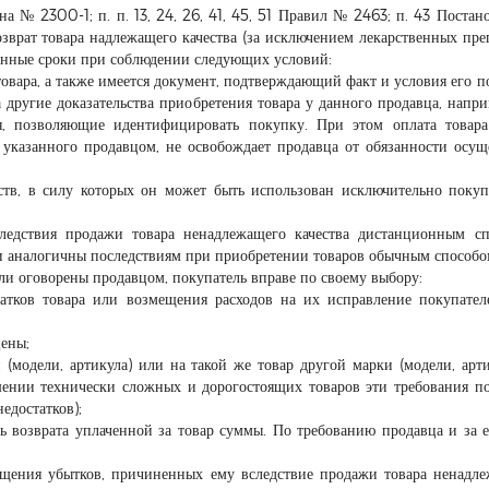
кона № 2300-1; п. п. 13, 24, 26, 41, 45, 51 Правил № 2463; п. 43 Постан
зврат товара надлежащего качества (за исключением лекарственных пре
анные сроки при соблюдении следующих условий:
товара, а также имеется документ, подтверждающий факт и условия его п
 другие доказательства приобретения товара у данного продавца, напри
я, позволяющие идентифицировать покупку. При этом оплата товар
, указанного продавцом, не освобождает продавца от обязанности осущ
ств, в силу которых он может быть использован исключительно покуп
ледствия продажи товара ненадлежащего качества дистанционным с
 и аналогичны последствиям при приобретении товаров обычным способо
ли оговорены продавцом, покупатель вправе по своему выбору:
атков товара или возмещения расходов на их исправление покупате
ены;
(модели, артикула) или на такой же товар другой марки (модели, арти
шении технически сложных и дорогостоящих товаров эти требования п
едостатков);
ь возврата уплаченной за товар суммы. По требованию продавца и за е
ещения убытков, причиненных ему вследствие продажи товара ненадл