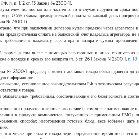
Ф; п. п. 1, 2 ст. 13 Закона № 2300-1).
окупателем полностью или частично, то в случае нарушения срока дос
азмере 0,5% суммы предварительной оплаты за каждый день просрочки
кона № 2300-1).
трено, что при заключении договора купли-продажи через агрегатора в 
на предварительная оплата на банковский счет владельца агрегатора, не 
ть требование к владельцу агрегатора о возврате суммы произведе
й форме (в том числе с помощью электронных и иных технических с
же о порядке и сроках его возврата (п. 3 ст. 26.1 Закона N 2300-1;
п. 18
Закона № 2300-1 продавец в момент доставки товара обязан довести до с
ющую информацию:
означение, установленное законодательством РФ о техническом регулир
тветствия товара;
а обязательным требованиям, обеспечивающим его безопасность в соотв
 отношении продуктов питания - их составе (в том числе наименование 
аличии в продукте компонентов, полученных с применением ГМО), 
ранения, способах изготовления готовых блюд, весе (объеме), дате 
ниях;
в том числе при оплате товара через определенное время после его пе