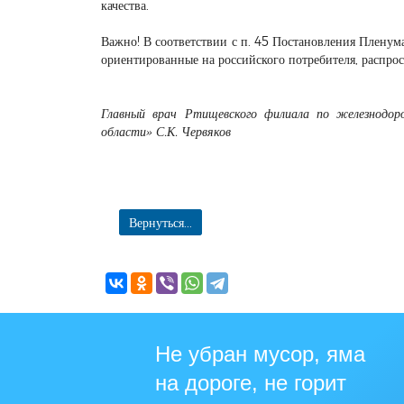
качества.
Важно! В соответствии с п. 45 Постановления Плену
ориентированные на российского потребителя, распрос
Главный врач Ртищевского филиала по железнодо
области» С.К. Червяков
Вернуться...
Не убран мусор, яма
на дороге, не горит