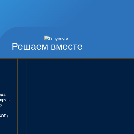
Решаем вместе
ода
ору в
ых
ЗОР)