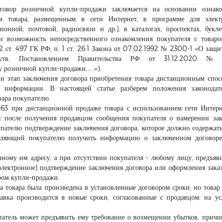
овор розничной купли-продажи заключается на основании ознако
м товара, размещенным в сети Интернет, в программе для элект
онной, почтовой, радиосвязи и др.), в каталогах, проспектах, букле
 возможность непосредственного ознакомления покупателя с товар
2 ст. 497 ГК РФ; п. 1 ст. 26.1 Закона от 07.02.1992 № 2300-1 «О защи
 утв. Постановлением Правительства РФ от 31.12.2020 
у розничной купли-продажи,…»).
и этап заключения договора приобретения товара дистанционным спос
 информации. В настоящей статье разберем положения законодател
вара покупателю.
463 при дистанционной продаже товара с использованием сети Интер
 после получения продавцом сообщения покупателя о намерении за
упателю подтверждение заключения договора, которое должно содержат
воляющий покупателю получить информацию о заключенном договоре
нному им адресу, а при отсутствии покупателя - любому лицу, предъя
электронное) подтверждение заключения договора или оформления заказ
ром купли-продажи.
а товара была произведена в установленные договором сроки, но товар
авка производится в новые сроки, согласованные с продавцом, на ус
патель может предъявить ему требование о возмещении убытков, прич