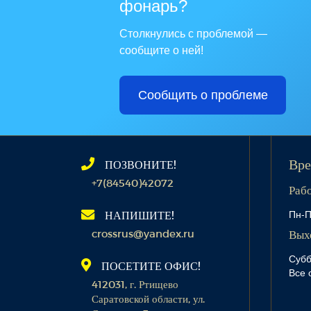
фонарь?
Столкнулись с проблемой —
сообщите о ней!
Сообщить о проблеме
ПОЗВОНИТЕ!
Вре
+7(84540)42072
Раб
Пн-П
НАПИШИТЕ!
crossrus@yandex.ru
Вых
Субб
ПОСЕТИТЕ ОФИС!
Все 
412031, г. Ртищево
Саратовской области, ул.