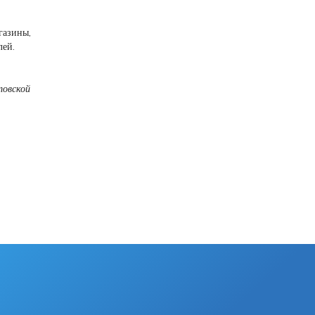
газины,
лей.
овской