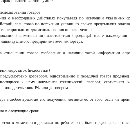
рафик погашения этой суммы;
использования товаров;
ения о необходимых действиях покупателя по истечении указанных с
ствий, если товар по истечении указанных сроков представляет опасно
тся непригодным для использования по назначению;
вании (наименовании) изготовителя (продавца), месте нахождения (
ндивидуального предпринимателя, импортера;
 в отношении товара требование о наличии такой информации опре
лся недостаток (недостатки).
 предусмотрено договором, одновременно с передачей товара продавец
носящиеся к нему документы (технический паспорт, сертификат ка
 законодательством РФ или договором.
вара в любое время до его получения, независимо от того, была ли прои
жно в следующие сроки:
а, если в момент его доставки потребителю не была предоставлена пис