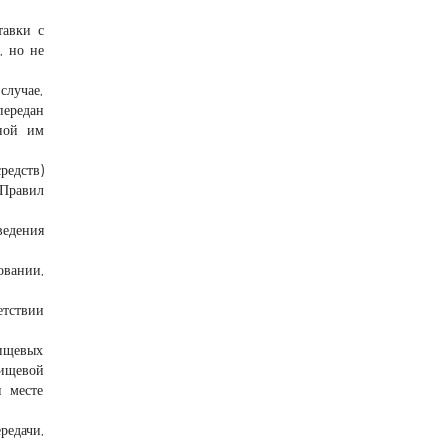
тавки с
, но не
случае,
передан
нной им
редств)
Правил
ведения
овании,
етствии
пищевых
пищевой
и месте
редачи,