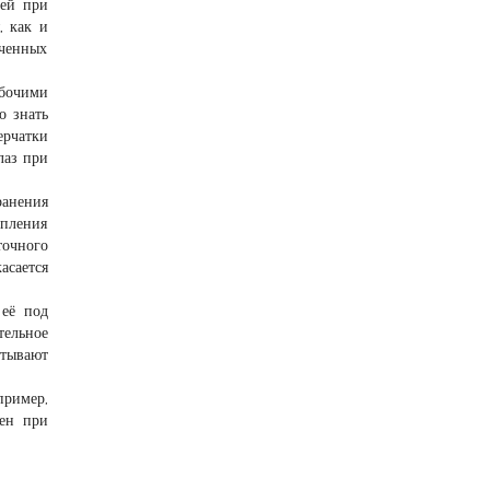
тей при
, как и
юченных
абочими
о знать
ерчатки
лаз при
ранения
упления
точного
асается
 её под
тельное
атывают
пример,
сен при