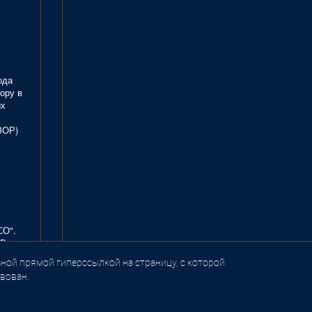
ода
ору в
ых
ЗОР)
СО".
В.
ной прямой гиперссылкой на страницу, с которой
вован.