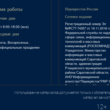
Перекресток России
мя работы
Сетевое издание
очие дни
Регистрационный номер Эл
т 9:00-18:00 (мск)
№ФС77-74357 от 19.11.2018 г
Федеральной службы по надз
одные дни
сфере связи, информационн
технологий и массовых
ота, Воскресенье,
коммуникаций (РОСКОМНАД
официальные праздники
Учредители: Министерство
информации и массовых
коммуникаций Саратовской
области, администрация
Ртищевского муниципального
района Саратовской области,
АНО"Информационное
агентство"Перекрёсток"РМР 
Главный редактор Маркова Л.
Тел. 8(84540)4-20-72; отдел
Использование материалов допускается только с обязатель
.
рекламы - 4-29-10.
материал заимст
12+