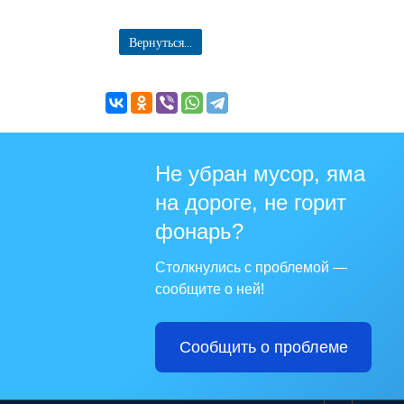
Вернуться...
Не убран мусор, яма
на дороге, не горит
фонарь?
Столкнулись с проблемой —
сообщите о ней!
Сообщить о проблеме