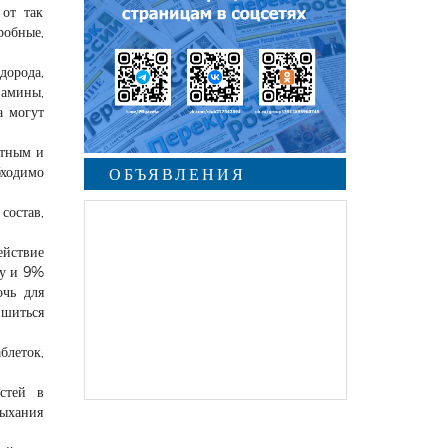
 от так
робные,
дорода,
амины,
а могут
ктным и
бходимо
ОБЪЯВЛЕНИЯ
состав,
ействие
ду и 9%
очь для
ишиться
блеток,
стей в
дыхания