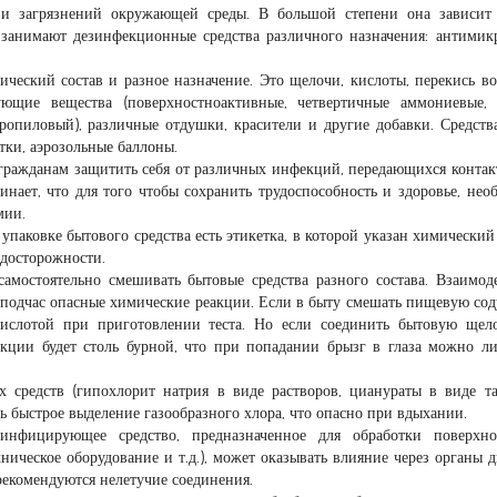
 и загрязнений окружающей среды. В большой степени она зависит
 занимают дезинфекционные средства различного назначения: антимик
ческий состав и разное назначение. Это щелочи, кислоты, перекись во
ющие вещества (поверхностноактивные, четвертичные аммониевые, 
ропиловый), различные отдушки, красители и другие добавки. Средств
тки, аэрозольные баллоны.
гражданам защитить себя от различных инфекций, передающихся конта
нает, что для того чтобы сохранить трудоспособность и здоровье, нео
мии.
упаковке бытового средства есть этикетка, в которой указан химический 
едосторожности.
самостоятельно смешивать бытовые средства разного состава. Взаимод
 подчас опасные химические реакции. Если в быту смешать пищевую со
 кислотой при приготовлении теста. Но если соединить бытовую щел
акции будет столь бурной, что при попадании брызг в глаза можно л
 средств (гипохлорит натрия в виде растворов, цианураты в виде та
ь быстрое выделение газообразного хлора, что опасно при вдыхании.
зинфицирующее средство, предназначенное для обработки поверхно
хническое оборудование и т.д.), может оказывать влияние через органы 
рекомендуются нелетучие соединения.