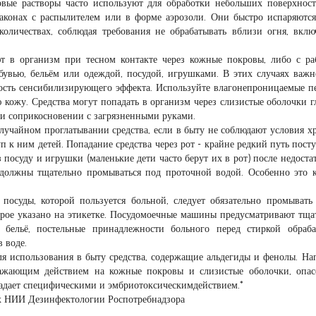
овые растворы часто используют для обработки небольших поверхнос
аконах с распылителем или в форме аэрозоли. Они быстро испаряются
оличествах, соблюдая требования не обрабатывать вблизи огня, вкл
ают в организм при тесном контакте через кожные покровы, либо с р
бувью, бельём или одеждой, посудой, игрушками. В этих случаях важн
ость сенсибилизирующего эффекта. Используйте влагонепроницаемые п
кожу. Средства могут попадать в организм через слизистые оболочки г
ри соприкосновении с загрязненными руками.
случайном проглатывании средства, если в быту не соблюдают условия х
 к ним детей. Попадание средства через рот - крайне редкий путь пост
з посуду и игрушки (маленькие дети часто берут их в рот) после недоста
 должны тщательно промываться под проточной водой. Особенно это к
посуды, которой пользуется больной, следует обязательно промывать
орое указано на этикетке. Посудомоечные машины предусматривают тща
 бельё, постельные принадлежности больного перед стиркой обраб
 воде.
ля использования в быту средства, содержащие альдегиды и фенолы. На
ражающим действием на кожные покровы и слизистые оболочки, опа
ладает специфическими и эмбриотоксическимдействием.*
ых НИИ Дезинфектологии Роспотребнадзора