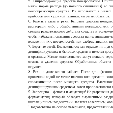
5. Спиртсодержащие средства пожароопасны. Спирт
малой норме расхода (до полного смачивания) во фл
пенообразующие средства. Их используют в малых к
приборов или кухонной техники, нагретых объектов.
6. Берегите глаза и руки. Бытовые средства попад
растворами, либо с обработанными поверхностями, о
степень раздражающего действия средства и возможн
чтобы избежать попадания средства на незащищенную 
испарении их с поверхностей, при разбрызгивании, п
7. Берегите детей. Возможны случаи отравления при 
дезинфицирующих и бытовых средств и имеется доступ
в организм. Малые количества его могут попасть чере
отмыва и удаления средства. Обработанные объекты
игрушек.
8. Если в доме кто-то заболел. После дезинфекции 
проточной водой не менее именно того времени, кот
споласкивание после моющего средства. Нательное
дезинфицирующим средством, затем прополаскивают в
9. Запрещено – фенолы и альдегиды! Не разрешены д
формальдегид, который обладает выраженным разд
ингаляционном воздействии, является аллергеном, об
*Подготовлено на основе материалов, предоставленн