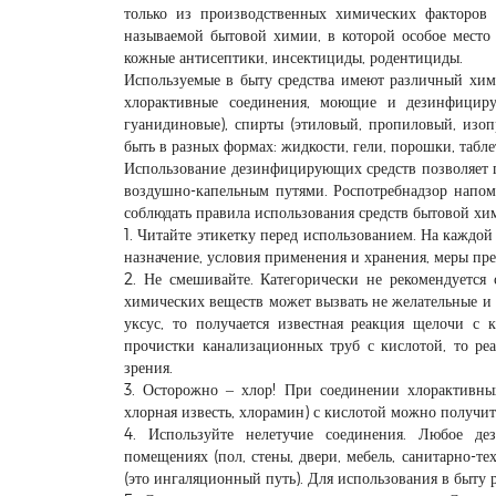
только из производственных химических факторов
называемой бытовой химии, в которой особое место
кожные антисептики, инсектициды, родентициды.
Используемые в быту средства имеют различный хими
хлорактивные соединения, моющие и дезинфициру
гуанидиновые), спирты (этиловый, пропиловый, изоп
быть в разных формах: жидкости, гели, порошки, табле
Использование дезинфицирующих средств позволяет 
воздушно-капельным путями. Роспотребнадзор напоми
соблюдать правила использования средств бытовой хи
1. Читайте этикетку перед использованием. На каждой 
назначение, условия применения и хранения, меры пр
2. Не смешивайте. Категорически не рекомендуется 
химических веществ может вызвать не желательные и
уксус, то получается известная реакция щелочи с
прочистки канализационных труб с кислотой, то ре
зрения.
3. Осторожно – хлор! При соединении хлорактивных
хлорная известь, хлорамин) с кислотой можно получит
4. Используйте нелетучие соединения. Любое де
помещениях (пол, стены, двери, мебель, санитарно-те
(это ингаляционный путь). Для использования в быту 