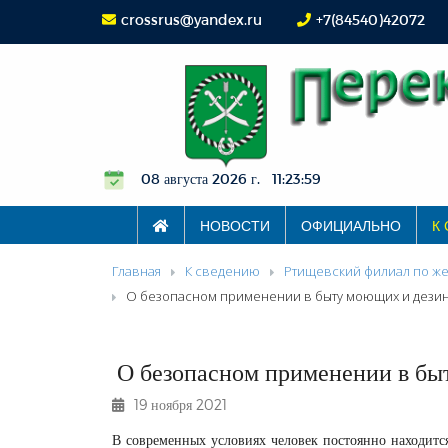
crossrus@yandex.ru
+7(84540)42072
08 августа 2026 г. 11:23:59
НОВОСТИ
ОФИЦИАЛЬНО
К
Главная
К сведению
Ртищевский филиал по же
О безопасном применении в быту моющих и дези
О безопасном применении в бы
19 ноября 2021
В современных условиях человек постоянно находитс