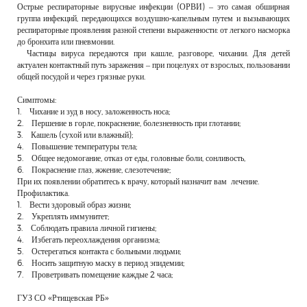
Острые респираторные вирусные инфекции (ОРВИ) – это самая обширная
РЕКЛАМОДАТЕЛЯМ
группа инфекций, передающихся воздушно-капельным путем и вызывающих
респираторные проявления разной степени выраженности: от легкого насморка
ОБЪЯВЛЕНИЯ
до бронхита или пневмонии.
Частицы вируса передаются при кашле, разговоре, чихании. Для детей
КОНТАКТЫ
актуален контактный путь заражения – при поцелуях от взрослых, пользовании
общей посудой и через грязные руки.
Симптомы:
1. Чихание и зуд в носу, заложенность носа;
2. Першение в горле, покраснение, болезненность при глотании;
3. Кашель (сухой или влажный);
4. Повышение температуры тела;
5. Общее недомогание, отказ от еды, головные боли, сонливость,
6. Покраснение глаз, жжение, слезотечение;
При их появлении обратитесь к врачу, который назначит вам лечение.
Профилактика.
1. Вести здоровый образ жизни;
2. Укреплять иммунитет;
3. Соблюдать правила личной гигиены;
4. Избегать переохлаждения организма;
5. Остерегаться контакта с больными людьми;
6. Носить защитную маску в период эпидемии;
7. Проветривать помещение каждые 2 часа;
ГУЗ СО «Ртищевская РБ»