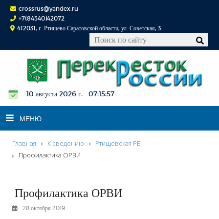
crossrus@yandex.ru
+7(84540)42072
412031, г. Ртищево Саратовской области, ул. Советская, 3
10 августа 2026 г. 07:15:57
МЕНЮ
Главная
К сведению
Ртищевская РБ
НОВОСТИ
Профилактика ОРВИ
ОФИЦИАЛЬНО
К СВЕДЕНИЮ
Профилактика ОРВИ
КОНКУРСЫ
28 октября 2019
ФОТОРЕПОРТАЖИ