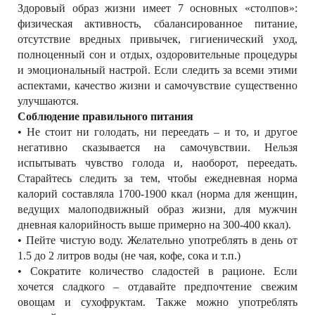
Здоровый образ жизни имеет 7 основных «столпов»:
РЕКЛАМОДАТЕЛЯМ
физическая активность, сбалансированное питание,
ОБЪЯВЛЕНИЯ
отсутствие вредных привычек, гигиенический уход,
полноценный сон и отдых, оздоровительные процедуры
КОНТАКТЫ
и эмоциональный настрой. Если следить за всеми этими
аспектами, качество жизни и самочувствие существенно
улучшаются.
Соблюдение правильного питания
• Не стоит ни голодать, ни переедать – и то, и другое
негативно сказывается на самочувствии. Нельзя
испытывать чувство голода и, наоборот, переедать.
Старайтесь следить за тем, чтобы ежедневная норма
калорий составляла 1700-1900 ккал (норма для женщин,
ведущих малоподвижный образ жизни, для мужчин
дневная калорийность выше примерно на 300-400 ккал).
• Пейте чистую воду. Желательно употреблять в день от
1.5 до 2 литров воды (не чая, кофе, сока и т.п.)
• Сократите количество сладостей в рационе. Если
хочется сладкого – отдавайте предпочтение свежим
овощам и сухофруктам. Также можно употреблять