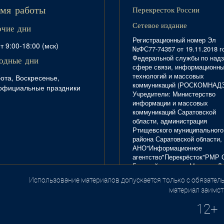
Перекресток России
мя работы
Сетевое издание
очие дни
Регистрационный номер Эл
т 9:00-18:00 (мск)
№ФС77-74357 от 19.11.2018 г
Федеральной службы по надз
одные дни
сфере связи, информационн
технологий и массовых
ота, Воскресенье,
коммуникаций (РОСКОМНАД
официальные праздники
Учредители: Министерство
информации и массовых
коммуникаций Саратовской
области, администрация
Ртищевского муниципального
района Саратовской области,
АНО"Информационное
агентство"Перекрёсток"РМР 
Главный редактор Маркова Л.
Тел. 8(84540)4-20-72; отдел
Использование материалов допускается только с обязатель
.
рекламы - 4-29-10.
материал заимст
12+