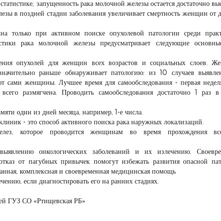
о статистике, запущенность рака молочной железы остается достаточно вы
лезы в поздней стадии заболевания увеличивает смертность женщин от 
на только при активном поиске опухолевой патологии среди практ
остики рака молочной железы предусматривает следующие основны
ления опухолей для женщин всех возрастов и социальных слоев. Ж
значительно раньше обнаруживает патологию: из 10 случаев выявл
т сами женщины. Лучшее время для самообследования - первая недел
 всего размягчена. Проводить самообследования достаточно 1 раз в
мяти один из дней месяца, например, 1-е числа.
линик - это способ активного поиска рака наружных локализаций.
елез, которое проводится женщинам во время прохождения вс
 выявлению онкологических заболеваний и их излечению. Своевре
 отказ от пагубных привычек помогут избежать развития опасной па
анная, комплексная и своевременная медицинская помощь
ечению, если диагностировать его на ранних стадиях.
ей ГУЗ СО «Ртищевская РБ»