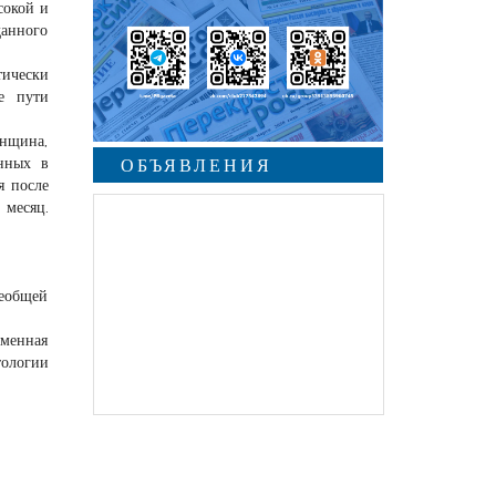
сокой и
данного
ически
е пути
енщина,
енных в
ОБЪЯВЛЕНИЯ
я после
 месяц.
еобщей
менная
тологии