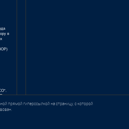
ода
ору в
ых
ЗОР)
СО".
В.
ной прямой гиперссылкой на страницу, с которой
вован.