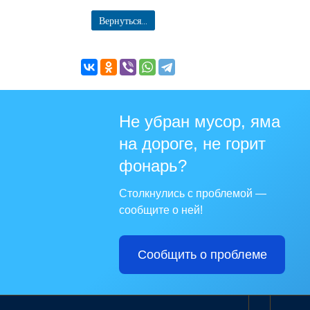
Вернуться...
Не убран мусор, яма
на дороге, не горит
фонарь?
Столкнулись с проблемой —
сообщите о ней!
Сообщить о проблеме