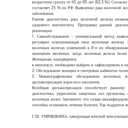
возрастную группу от 45 до 65 лет (62,3 %). Согласн
составляет 25 % по РФ. Выявление рака молочной же
заболевания.
Ранняя диагностика рака молочной железы возмож
здорового контингента. Программа ранней диагн
реализации:
1. Самообследование - универсальный метод выяв
регулярно осматривающая свои молочные железы, 
молочных железах изменений в 8-и их обнаруживаю
окончания месячных, когда молочная железа более
Женщинам, находящимся
в менопаузе, необходимо выбрать и зафиксировать в па
2. Обследование женщин в смотровых кабинетах полик
3. Маммографическое обследование молочных ж
диспансеризации взрослого населения.
Всеобщая диспансеризация способствует раннему
диагностика, укрепление защитных сил организма,
молочных желез. Запомните, что только квалифициров
способна остановить течение болезни. Рак поддается л
Г.Ш. УМРЯШКИНА, заведующая женской консультаци