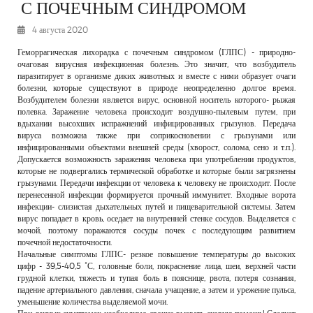
С ПОЧЕЧНЫМ СИНДРОМОМ
РЕКЛАМОДАТЕЛЯМ
4 августа 2020
ОБЪЯВЛЕНИЯ
Геморрагическая лихорадка с почечным синдромом (ГЛПС) - природно-
КОНТАКТЫ
очаговая вирусная инфекционная болезнь. Это значит, что возбудитель
паразитирует в организме диких животных и вместе с ними образует очаги
болезни, которые существуют в природе неопределенно долгое время.
Возбудителем болезни является вирус, основной носитель которого- рыжая
полевка. Заражение человека происходит воздушно-пылевым путем, при
вдыхании высохших испражнений инфицированных грызунов. Передача
вируса возможна также при соприкосновении с грызунами или
инфицированными объектами внешней среды (хворост, солома, сено и т.п.).
Допускается возможность заражения человека при употреблении продуктов,
которые не подвергались термической обработке и которые были загрязнены
грызунами. Передачи инфекции от человека к человеку не происходит. После
перенесенной инфекции формируется прочный иммунитет. Входные ворота
инфекции- слизистая дыхательных путей и пищеварительной системы. Затем
вирус попадает в кровь, оседает на внутренней стенке сосудов. Выделяется с
мочой, поэтому поражаются сосуды почек с последующим развитием
почечной недостаточности.
Начальные симптомы ГЛПС- резкое повышение температуры до высоких
цифр - 39,5-40,5 ˚С, головные боли, покраснение лица, шеи, верхней части
грудной клетки, тяжесть и тупая боль в пояснице, рвота, потеря сознания,
падение артериального давления, сначала учащение, а затем и урежение пульса,
уменьшение количества выделяемой мочи.
При данных симптомах необходимо срочно вызвать скорую помощь! Следует