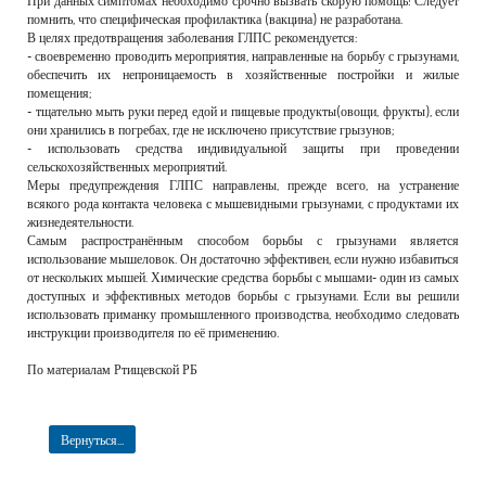
помнить, что специфическая профилактика (вакцина) не разработана.
В целях предотвращения заболевания ГЛПС рекомендуется:
- своевременно проводить мероприятия, направленные на борьбу с грызунами,
обеспечить их непроницаемость в хозяйственные постройки и жилые
помещения;
- тщательно мыть руки перед едой и пищевые продукты(овощи, фрукты), если
они хранились в погребах, где не исключено присутствие грызунов;
- использовать средства индивидуальной защиты при проведении
сельскохозяйственных мероприятий.
Меры предупреждения ГЛПС направлены, прежде всего, на устранение
всякого рода контакта человека с мышевидными грызунами, с продуктами их
жизнедеятельности.
Самым распространённым способом борьбы с грызунами является
использование мышеловок. Он достаточно эффективен, если нужно избавиться
от нескольких мышей. Химические средства борьбы с мышами- один из самых
доступных и эффективных методов борьбы с грызунами. Если вы решили
использовать приманку промышленного производства, необходимо следовать
инструкции производителя по её применению.
По материалам Ртищевской РБ
Вернуться...