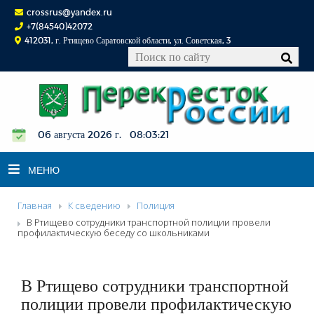
crossrus@yandex.ru
+7(84540)42072
412031, г. Ртищево Саратовской области, ул. Советская, 3
06 августа 2026 г. 08:03:22
МЕНЮ
Главная
К сведению
Полиция
НОВОСТИ
В Ртищево сотрудники транспортной полиции провели
профилактическую беседу со школьниками
ОФИЦИАЛЬНО
К СВЕДЕНИЮ
В Ртищево сотрудники транспортной
КОНКУРСЫ
полиции провели профилактическую
ФОТОРЕПОРТАЖИ