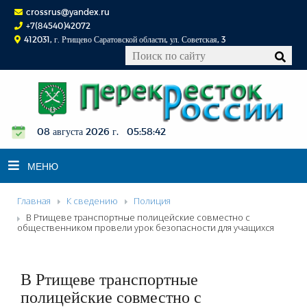
crossrus@yandex.ru
+7(84540)42072
412031, г. Ртищево Саратовской области, ул. Советская, 3
08 августа 2026 г. 05:58:43
МЕНЮ
Главная
К сведению
Полиция
НОВОСТИ
В Ртищеве транспортные полицейские совместно с
общественником провели урок безопасности для учащихся
ОФИЦИАЛЬНО
К СВЕДЕНИЮ
В Ртищеве транспортные
КОНКУРСЫ
полицейские совместно с
ФОТОРЕПОРТАЖИ