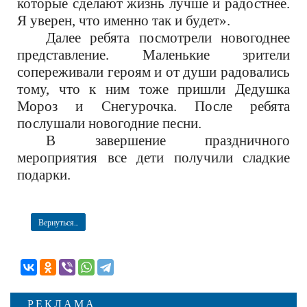
которые сделают жизнь лучше и радостнее.
Я ув
ерен, что именно так и
будет
»
.
Далее р
ебята посмотрели новогоднее
представление
.
Малень
кие зрители
сопереживали героям
и от души радовались
тому, что к
ним
тоже пришли Дедушка
Мороз и Снегурочка.
После ребята
послушали новогодние песни.
В завершение праздничного
мероприятия все дети
получили сладкие
подарки.
Вернуться...
РЕКЛАМА