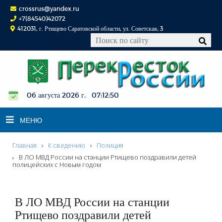
crossrus@yandex.ru
+7(84540)42072
412031, г. Ртищево Саратовской области, ул. Советская, 3
06 августа 2026 г. 07:12:51
МЕНЮ
Главная
К сведению
Полиция
НОВОСТИ
В ЛО МВД России на станции Ртищево поздравили детей
полицейских с Новым годом
ОФИЦИАЛЬНО
К СВЕДЕНИЮ
В ЛО МВД России на станции
КОНКУРСЫ
Ртищево поздравили детей
ФОТОРЕПОРТАЖИ