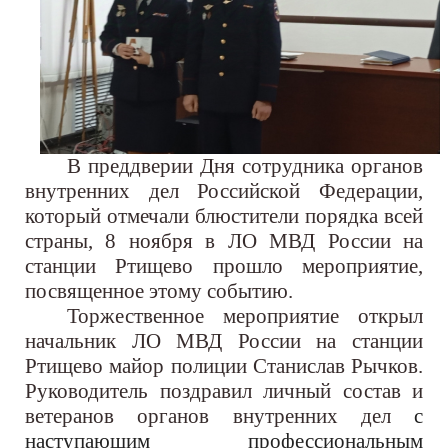
В преддверии Дня сотрудника органов
внутренних дел Россий
ской Федерации,
который отмечали
блюстители порядка всей
страны, 8 ноября в ЛО МВД России на
станции Ртищево прошло мероприятие,
посвященное этому событию.
Торжественное мероприятие открыл
начальник ЛО МВД России на станции
Ртищево
майор
полиции
Станислав Рычков
.
Руководитель
поздрав
ил
личн
ый
состав и
в
етеранов органов внутренних дел
с
наступающим профессиональным