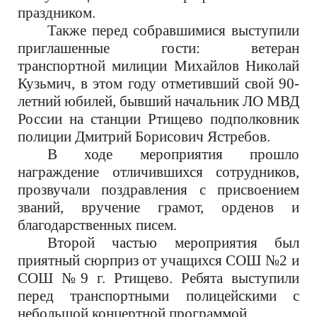
праздником
.
Т
акж
е
перед собравшимися выступили
приглашенные гости:
ветеран
транспортной
милиции
Михайлов Николай
Кузьмич
,
в этом году отметивший свой 90
-
летний
юбилей,
бывший начальник ЛО МВД
России на станции Ртищево подполковник
полиции
Дмитрий Борисович
Ястребов
.
В
ходе мероприятия прошло
награждение отличившихся сотрудников,
прозвучали поздравл
ения с присвоением
званий, вручение грамот, орденов и
благодарственных писем.
Второй частью мероприятия был
приятный сюрприз от
учащихся
СОШ №2 и
СОШ №9 г. Ртищево.
Ребята выступили
перед транспортными полицейскими с
небольшой концертной программой.