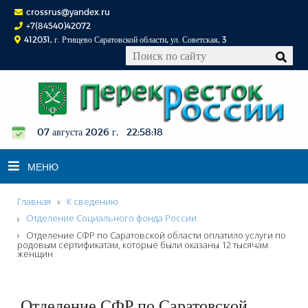
crossrus@yandex.ru
+7(84540)42072
412031, г. Ртищево Саратовской области, ул. Советская, 3
07 августа 2026 г. 22:58:19
МЕНЮ
Главная
К сведению
НОВОСТИ
Отделение Социального фонда России
Отделение СФР по Саратовской области оплатило услуги по
ОФИЦИАЛЬНО
родовым сертификатам, которые были оказаны 12 тысячам
женщин
К СВЕДЕНИЮ
КОНКУРСЫ
ФОТОРЕПОРТАЖИ
Отделение СФР по Саратовской