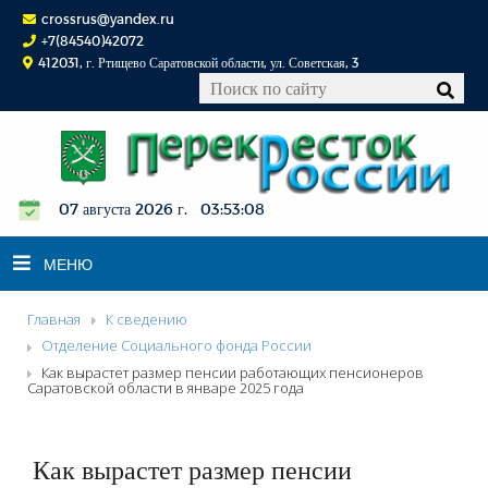
crossrus@yandex.ru
+7(84540)42072
412031, г. Ртищево Саратовской области, ул. Советская, 3
07 августа 2026 г. 03:53:09
МЕНЮ
Главная
К сведению
НОВОСТИ
Отделение Социального фонда России
Как вырастет размер пенсии работающих пенсионеров
ОФИЦИАЛЬНО
Саратовской области в январе 2025 года
К СВЕДЕНИЮ
КОНКУРСЫ
Как вырастет размер пенсии
ФОТОРЕПОРТАЖИ