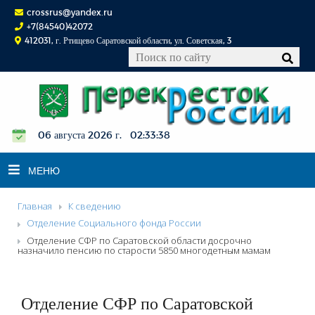
crossrus@yandex.ru
+7(84540)42072
412031, г. Ртищево Саратовской области, ул. Советская, 3
06 августа 2026 г. 02:33:39
МЕНЮ
Главная
К сведению
НОВОСТИ
Отделение Социального фонда России
Отделение СФР по Саратовской области досрочно
ОФИЦИАЛЬНО
назначило пенсию по старости 5850 многодетным мамам
К СВЕДЕНИЮ
КОНКУРСЫ
Отделение СФР по Саратовской
ФОТОРЕПОРТАЖИ