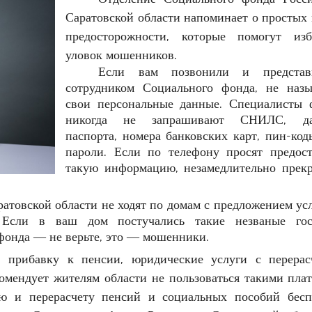
Саратовской области
напоминает о простых 
предосторожности, которые помогут изб
уловок мошенников.
Если вам позвонили и представ
сотрудником Социального фонда, не назы
свои персональные данные. Специалисты 
никогда не запрашивают СНИЛС, да
паспорта, номера банковских карт, пин-ко
пароли. Если по телефону просят предост
такую информацию, незамедлительно прекр
товской области не ходят по домам с предложением ус
 Если в ваш дом постучались такие незваные го
фонда — не верьте, это — мошенники.
 прибавку к пенсии, юридические услуги с перерас
омендует жителям области не пользоваться такими пла
ю и перерасчету пенсий и социальных пособий бесп