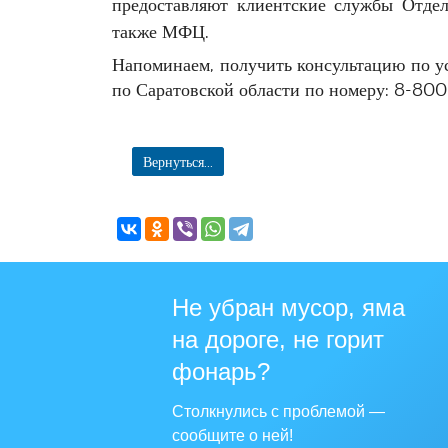
предоставляют клиентские службы Отдел
также МФЦ.
Напоминаем, получить консультацию по у
по Саратовской области по номеру: 8-80
Вернуться...
Не убран мусор, яма
на дороге, не горит
фонарь?
Столкнулись с проблемой —
сообщите о ней!