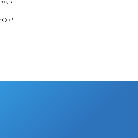
ти, а
я СФР