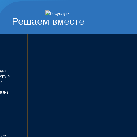
Решаем вместе
ода
ору в
ых
ЗОР)
СО".