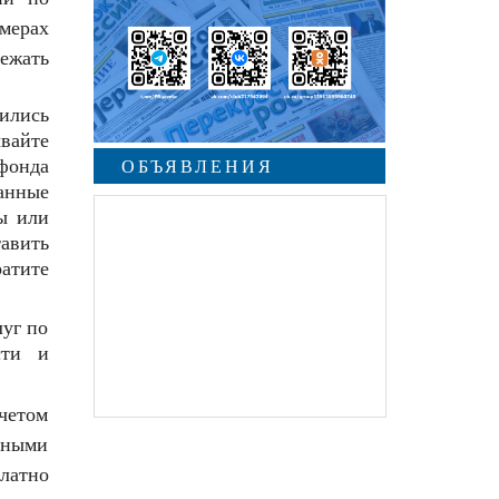
мерах
ежать
ились
вайте
фонда
ОБЪЯВЛЕНИЯ
нные
ды или
авить
атите
луг по
сти и
четом
тными
латно