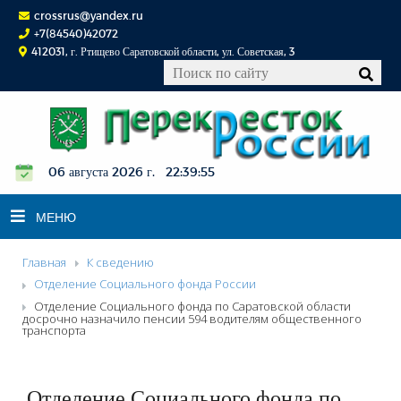
crossrus@yandex.ru
+7(84540)42072
412031, г. Ртищево Саратовской области, ул. Советская, 3
06 августа 2026 г. 22:39:56
МЕНЮ
Главная
К сведению
НОВОСТИ
Отделение Социального фонда России
Отделение Социального фонда по Саратовской области
ОФИЦИАЛЬНО
досрочно назначило пенсии 594 водителям общественного
транспорта
К СВЕДЕНИЮ
КОНКУРСЫ
ФОТОРЕПОРТАЖИ
Отделение Социального фонда по