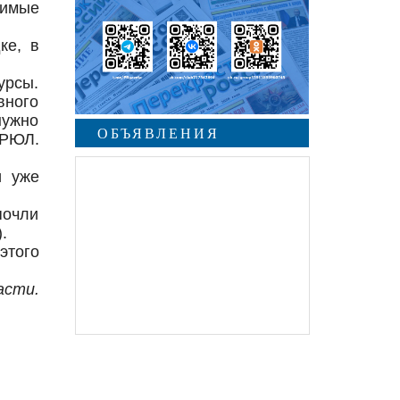
димые
ке, в
урсы.
вного
нужно
ОБЪЯВЛЕНИЯ
ГРЮЛ.
и уже
почли
.
этого
асти.