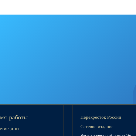
Перекресток России
мя работы
Сетевое издание
очие дни
Регистрационный номер Эл