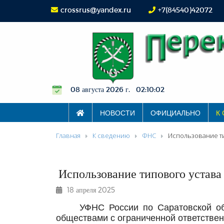
crossrus@yandex.ru
+7(84540)42072
08 августа 2026 г. 02:10:03
НОВОСТИ
ОФИЦИАЛЬНО
К
Главная
К сведению
ФНС
Использование ти
Использование типового устава
18 апреля 2025
УФНС России по Саратовской об
обществами с ограниченной ответстве