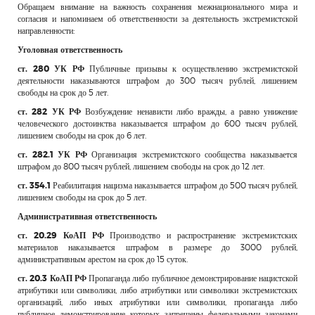
Обращаем внимание на важность сохранения межнационального мира и
РЕКЛАМОДАТЕЛЯМ
согласия и напоминаем об ответственности за деятельность экстремистской
направленности:
ОБЪЯВЛЕНИЯ
Уголовная ответственность
КОНТАКТЫ
ст. 280 УК РФ
Публичные призывы к осуществлению экстремистской
деятельности наказываются штрафом до 300 тысяч рублей, лишением
свободы на срок до 5 лет.
ст. 282 УК РФ
Возбуждение ненависти либо вражды, а равно унижение
человеческого достоинства наказывается штрафом до 600 тысяч рублей,
лишением свободы на срок до 6 лет.
ст. 282.1 УК РФ
Организация экстремистского сообщества наказывается
штрафом до 800 тысяч рублей, лишением свободы на срок до 12 лет.
ст. 354.1
Реабилитация нацизма наказывается штрафом до 500 тысяч рублей,
лишением свободы на срок до 5 лет.
Административная ответственность
ст. 20.29 КоАП РФ
Производство и распространение экстремистских
материалов наказывается штрафом в размере до 3000 рублей,
административным арестом на срок до 15 суток.
ст. 20.3 КоАП РФ
Пропаганда либо публичное демонстрирование нацистской
атрибутики или символики, либо атрибутики или символики экстремистских
организаций, либо иных атрибутики или символики, пропаганда либо
публичное демонстрирование которых запрещены федеральными законами