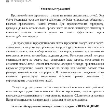
6 октября 2023
РЕКЛАМОДАТЕЛЯМ
Уважаемые граждане!
ОБЪЯВЛЕНИЯ
Противодействие терроризму – задача не только специальных служб. Они
будут бессильны, если это противодействие не будет оказываться обществом,
КОНТАКТЫ
каждым гражданином нашей страны. Для противостояния террористу,
граждане должны использовать, прежде всего, на свою житейскую смекалку и
внимание, которые являются одним из самых эффективных видов
противодействия террору.
Для проведения террористических актов террористы могут использовать
сумки, пакеты, свертки, мусорный контейнер или урну, прилавок магазина или
уличного ларька, салон общественного транспорта, кинотеатра, спортивного
комплекса, туалета, автомобили, подвалы домов. Категория людей, которые
сознательно идут на смерть ради совершения акта террора, отличаются от
основной массы людей своим поведением, одеждой. Одежда, прикрывающая
взрывное устройство, может быть не по сезону или заметно больше того
размера, который носит «террорист». В психологическом поведении этого
человека присутствуют напряжение, опасение прямых контактов с
окружающими, отстранение от людей.
Увидев подозрительных на Ваш взгляд людей или какое-либо действие,
позволяющее судить Вам о нем как об акте терроризма, следует проявить
гражданскую сознательность и позвонить по телефону 02, изложив увиденные
Вами обстоятельства данного дела и рассказав о своих опасениях.
В случае обнаружения подозрительного предмета НЕОБХОДИМО
: