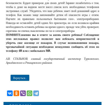
безопасности. Будьте примером для своих детей! Заранее позаботьтесь о том,
чтобы в доме на видном месте висел список всех необходимых телефонов
экстренных служб. Убедитесь, что ваш ребенок знает свой домашний адрес и
телефон. Как можно чаще напоминайте детям об опасности игры с огнем.
Научите их правильно пользоваться бытовыми газо-, электроприборами.
Никогда не оставляйте детей одних без присмотра, но если возникла крайняя
необходимость оставить ребенка на время одного, прежде чем уйти, проверьте,
спрятаны ли спички, выключены ли газ и электроприборы.
ПОМНИТЕ:
именно вы в ответе за жизнь своего ребенка! Соблюдение
этих несложных правил позволит вам избежать неприятностей и
уберечь свое жилище от пожаров. В случае возникновения пожара,
чрезвычайной ситуации необходимо немедленно сообщить об этом по
телефону: 01 или с мобильного 101.
А.В. СТАЛЬНОВ, главный государственный инспектор Турковского,
Аркадакского и Ртищевского районов.
Вернуться...