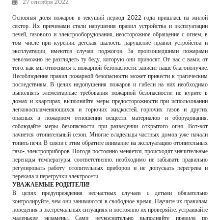
27 сентября 2022
РЕКЛАМОДАТЕЛЯМ
Основная доля пожаров в текущий период 2022 года пришлась на жилой
ОБЪЯВЛЕНИЯ
сектор. Их причинами стали нарушения правил устройства и эксплуатации
печей, газового и электрооборудования, неосторожное обращение с огнем, в
КОНТАКТЫ
том числе при курении, детская шалость, нарушение правил устройства и
эксплуатации, имеются случаи поджогов. За произошедшими пожарами
невозможно не разглядеть ту беду, которую они приносят. От нас с вами, от
того, как мы относимся к пожарной безопасности, зависит наше благополучие.
Несоблюдение правил пожарной безопасности может привести к трагическим
последствиям. В целях недопущения пожаров и гибели на них необходимо
выполнять элементарные требования пожарной безопасности: не курите в
домах и квартирах, выполняйте меры предосторожности при использовании
легковоспламеняющихся и горючих жидкостей, горючих газов и других
опасных в пожарном отношении веществ, материалов и оборудования,
соблюдайте меры безопасности при разведении открытого огня. Вот-вот
начнется отопительный сезон. Многие владельцы частных домов уже начали
топить печи. В связи с этим обратите внимание на эксплуатацию отопительных
газо-, электроприборов. Погода постоянно меняется, происходят значительные
перепады температуры, соответственно, необходимо не забывать правильно
регулировать работу отопительных приборов и не допускать перегрева и
перекала и перегрузки электросети.
УВАЖАЕМЫЕ РОДИТЕЛИ!
В целях предупреждения несчастных случаев с детьми обязательно
контролируйте, чем они занимаются в свободное время. Научите их правилам
поведения в экстремальных ситуациях и постоянно их проверяйте, устраивайте
маленькие экзамены. Сами неукоснительно выполняйте правила по