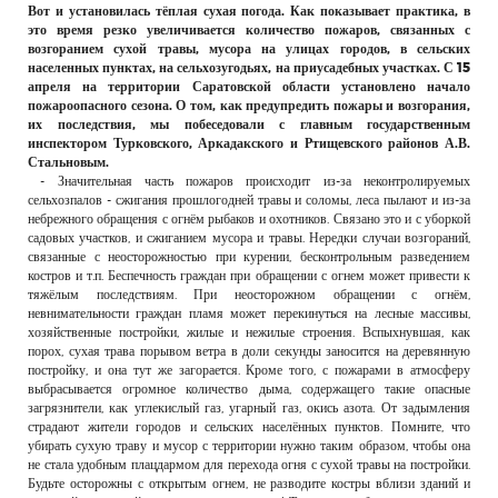
Вот и установилась тёплая сухая погода. Как показывает практика, в
РЕКЛАМОДАТЕЛЯМ
это время резко увеличивается количество пожаров, связанных с
возгоранием сухой травы, мусора на улицах городов, в сельских
ОБЪЯВЛЕНИЯ
населенных пунктах, на сельхозугодьях, на приусадебных участках. С 15
апреля на территории Саратовской области установлено начало
КОНТАКТЫ
пожароопасного сезона. О том, как предупредить пожары и возгорания,
их последствия, мы побеседовали с главным государственным
инспектором Турковского, Аркадакского и Ртищевского районов А.В.
Стальновым.
- Значительная часть пожаров происходит из-за неконтролируемых
сельхозпалов - сжигания прошлогодней травы и соломы, леса пылают и из-за
небрежного обращения с огнём рыбаков и охотников. Связано это и с уборкой
садовых участков, и сжиганием мусора и травы. Нередки случаи возгораний,
связанные с неосторожностью при курении, бесконтрольным разведением
костров и т.п. Беспечность граждан при обращении с огнем может привести к
тяжёлым последствиям. При неосторожном обращении с огнём,
невнимательности граждан пламя может перекинуться на лесные массивы,
хозяйственные постройки, жилые и нежилые строения. Вспыхнувшая, как
порох, сухая трава порывом ветра в доли секунды заносится на деревянную
постройку, и она тут же загорается. Кроме того, с пожарами в атмосферу
выбрасывается огромное количество дыма, содержащего такие опасные
загрязнители, как углекислый газ, угарный газ, окись азота. От задымления
страдают жители городов и сельских населённых пунктов. Помните, что
убирать сухую траву и мусор с территории нужно таким образом, чтобы она
не стала удобным плацдармом для перехода огня с сухой травы на постройки.
Будьте осторожны с открытым огнем, не разводите костры вблизи зданий и