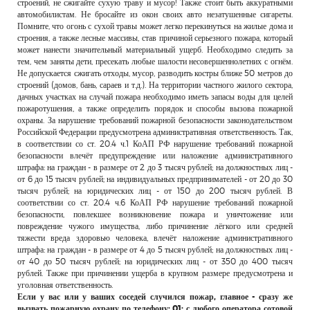
строений, не сжигайте сухую траву и мусор! Также стоит быть аккуратными
автомобилистам. Не бросайте из окон своих авто незатушенные сигареты.
Помните, что огонь с сухой травы может легко перекинуться на жилые дома и
строения, а также лесные массивы, став причиной серьезного пожара, который
может нанести значительный материальный ущерб. Необходимо следить за
тем, чем заняты дети, пресекать любые шалости несовершеннолетних с огнём.
Не допускается сжигать отходы, мусор, разводить костры ближе 50 метров до
строений (домов, бань, сараев и т.д.). На территории частного жилого сектора,
дачных участках на случай пожара необходимо иметь запасы воды для целей
пожаротушения, а также определить порядок и способы вызова пожарной
охраны. За нарушение требований пожарной безопасности законодательством
Российской Федерации предусмотрена административная ответственность. Так,
в соответствии со ст. 20.4 ч.1 КоАП РФ нарушение требований пожарной
безопасности влечёт предупреждение или наложение административного
штрафа: на граждан - в размере от 2 до 3 тысяч рублей; на должностных лиц -
от 6 до 15 тысяч рублей; на индивидуальных предпринимателей - от 20 до 30
тысяч рублей; на юридических лиц - от 150 до 200 тысяч рублей. В
соответствии со ст. 20.4 ч.6 КоАП РФ нарушение требований пожарной
безопасности, повлекшее возникновение пожара и уничтожение или
повреждение чужого имущества, либо причинение лёгкого или средней
тяжести вреда здоровью человека, влечёт наложение административного
штрафа: на граждан - в размере от 4 до 5 тысяч рублей; на должностных лиц -
от 40 до 50 тысяч рублей; на юридических лиц - от 350 до 400 тысяч
рублей. Также при причинении ущерба в крупном размере предусмотрена и
уголовная ответственность.
Если у вас или у ваших соседей случился пожар, главное - сразу же
вызвать пожарную охрану по телефону: 01; с любого оператора сотовой