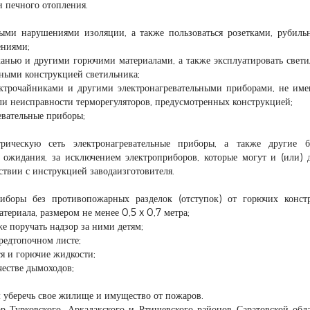
и печного отопления.
мыми нарушениями изоляции, а также пользоваться розетками, рубиль
ениями;
тканью и другими горючими материалами, а также эксплуатировать свет
нными конструкцией светильника;
электрочайниками и другими электронагревательными приборами, не и
или неисправности терморегуляторов, предусмотренных конструкцией;
евательные приборы;
рическую сеть электронагревательные приборы, а также другие б
 ожидания, за исключением электроприборов, которые могут и (или)
ствии с инструкцией заводаизготовителя.
иборы без противопожарных разделок (отступок) от горючих конст
териала, размером не менее 0,5 x 0,7 метра;
кже поручать надзор за ними детям;
предтопочном листе;
я и горючие жидкости;
честве дымоходов;
уберечь свое жилище и имущество от пожаров.
 Турковского, Аркадакского и Ртищевского районов Саратовской обл