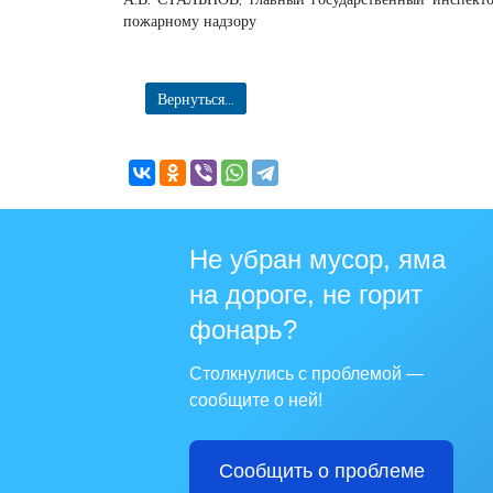
пожарному надзору
Вернуться...
Не убран мусор, яма
на дороге, не горит
фонарь?
Столкнулись с проблемой —
сообщите о ней!
Сообщить о проблеме