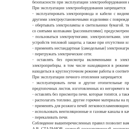
безопасности при эксплуатации электрооборудования 
При эксплуатации электрооборудования запрещается:
- эксплуатировать электропровода и кабели с види
другими электроустановочными изделиями с поврежд
- обертывать электролампы и светильники бумагой, 
со снятыми колпаками (рассеивателями), предусмотре
- пользоваться электроутюгами, электроплитками, 
устройств тепловой защиты, а также при отсутствии 
- применять нестандартные (самодельные) электронагр
- перегружать электрические сети;
- оставлять без присмотра включенными в элект
электроприборы, в том числе находящиеся в режиме
находиться в круглосуточном режиме работы в соответ
При эксплуатации печного отопления запрещается:
- эксплуатировать печи и другие отопительные пр
предтопочных листов, изготовленных из негорючего ма
- оставлять без присмотра печи, которые топятся, а та
- располагать топливо, другие горючие материалы на 
- применять для розжига печей легковоспламеняющиес
- использовать вентиляционные и газовые каналы в ка
- перекаливать печи.
Соблюдение вышеперечисленных правил позволит вам 
А.В. СТАЛЬНОВ, главный государственный инспектор