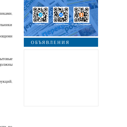
никами,
ильники
меющими
ОБЪЯВЛЕНИЯ
ытовые
 должны
рукций,
асти по