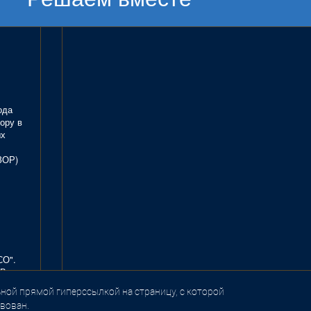
ода
ору в
ых
ЗОР)
СО".
В.
ной прямой гиперссылкой на страницу, с которой
вован.