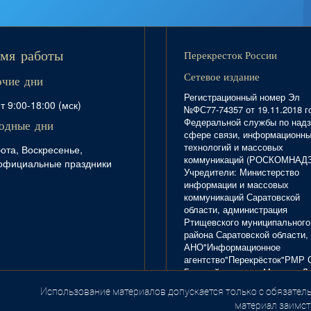
Перекресток России
мя работы
Сетевое издание
очие дни
Регистрационный номер Эл
т 9:00-18:00 (мск)
№ФС77-74357 от 19.11.2018 г
Федеральной службы по надз
одные дни
сфере связи, информационн
технологий и массовых
ота, Воскресенье,
коммуникаций (РОСКОМНАД
официальные праздники
Учредители: Министерство
информации и массовых
коммуникаций Саратовской
области, администрация
Ртищевского муниципального
района Саратовской области,
АНО"Информационное
агентство"Перекрёсток"РМР 
Главный редактор Маркова Л.
Тел. 8(84540)4-20-72; отдел
Использование материалов допускается только с обязатель
.
рекламы - 4-29-10.
материал заимст