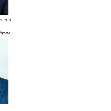
сь и о
думы.