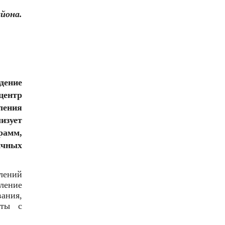
йона.
ение
центр
ения
изует
амм,
чных
лений
ление
ния,
оты с