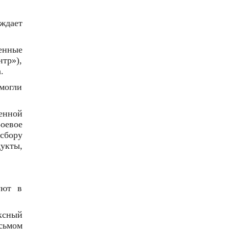
рждает
енные
нтр»),
.
могли
енной
оевое
сбору
укты,
уют в
ксный
сьмом