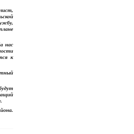
лист,
льской
ужбу,
плане
а нас
ности
тся к
стный
будут
жащий
.
йона.