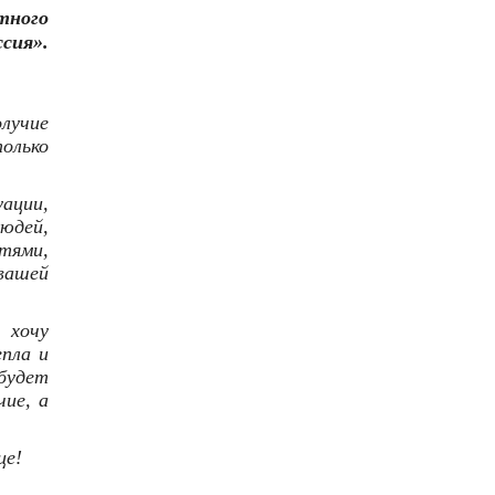
тного
сия».
лучие
только
уации,
юдей,
тями,
вашей
 хочу
епла и
будет
чие, а
це!