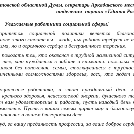
товской областной Думы, секретарь Аркадакского мес
отделения партии «Единая Рос
Уважаемые работники социальной сферы!
оритетом социальной политики является благопо
нове этого стоите вы – люди, чья работа требует не 
ма, но и огромного сердца и безграничного терпения.
 помогать тем, кто оказался в трудной жизненной сит
 тех, кто нуждается в заботе и внимании: пожилых л
шихся без попечения, семьи, столкнувшиеся с труднос
ниченными возможностями здоровья, всех, кто ждет 
оциальные работники, в этот праздничный день я
крепкого здоровья, неиссякаемой энергии, душевного т
т вам удовлетворение и радость, пусть каждый день 
омогаете. Пусть в ваших семьях царят мир и благополу
ивая вас в вашем благородном деле.
, за вашу преданность профессии, за ваше доброе серд