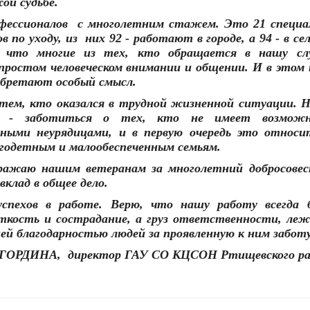
ой судьбе.
фессионалов
с многолетним стажем. Это 21 специа
 по уходу, из
них 92 - работают в городе, а 94 - в се
 что многие из тех, кто обращается в нашу сл
простом человеческом внимании и общении. И в этом 
 обретают особый смысл.
 тем, кто оказался в трудной жизненной ситуации. Н
ть - заботиться о тех, кто не имеет возмож
ными неурядицами, и в первую очередь это относи
годетным и малообеспеченным семьям.
ыражаю нашим ветеранам за многолетний добросове
вклад в общее дело.
успехов в работе. Верю, что нашу работу всегда 
ткость и сострадание, а груз ответственности, ле
ней благодарностью людей за проявленную к ним заботу
 ГОРДИНА,
директор ГАУ СО КЦСОН Ртищевского ра