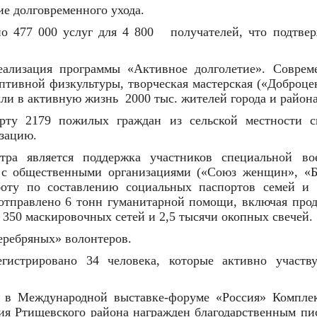
ие долговременного ухода.
о 477 000 услуг для 4 800
получателей, что подтве
еализация программы «Активное долголетие». Соврем
аптивной физкультуры, творческая мастерская («Доброце
кли в активную жизнь
2000 тыс. жителей города и района
орту 2179 пожилых граждан из сельской местности с
зацию.
тра является поддержка участников специальной во
 с общественными организациями («Союз женщин», «Б
аботу по составлению социальных паспортов семей и 
отправлено 6 тонн гуманитарной помощи, включая прод
 350 маскировочных сетей и 2,5 тысячи окопных свечей.
еребряных» волонтеров.
истрировано 34 человека, которые активно участв
е в Международной выставке-форуме «Россия» Компле
ия Ртищевского района награжден благодарственным пи