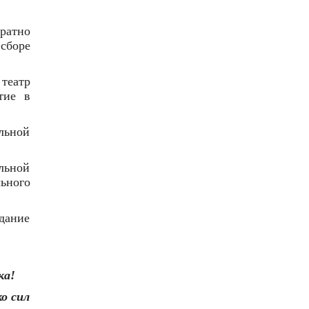
ратно
сборе
театр
тие в
льной
альной
ьного
дание
ка!
о сил