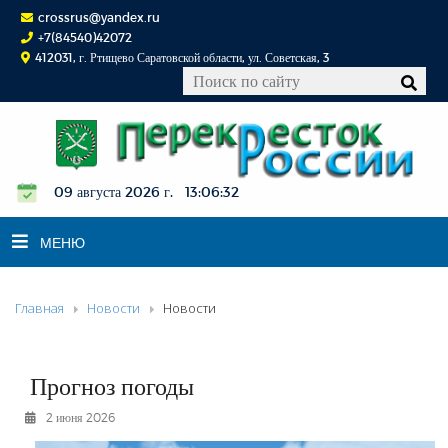
crossrus@yandex.ru
+7(84540)42072
412031, г. Ртищево Саратовской области, ул. Советская, 3
09 августа 2026 г. 13:06:33
МЕНЮ
Главная
Новости
Новости
НОВОСТИ
ОФИЦИАЛЬНО
К СВЕДЕНИЮ
Прогноз погоды
КОНКУРСЫ
2 июня 2026
ФОТОРЕПОРТАЖИ