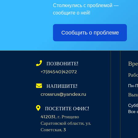
Столкнулись с проблемой —
сообщите о ней!
Сообщить о проблеме
ПОЗВОНИТЕ!
Вре
+7(84540)42072
Раб
Пн-П
НАПИШИТЕ!
crossrus@yandex.ru
Вых
Субб
ПОСЕТИТЕ ОФИС!
Все 
412031, г. Ртищево
Саратовской области, ул.
Советская, 3