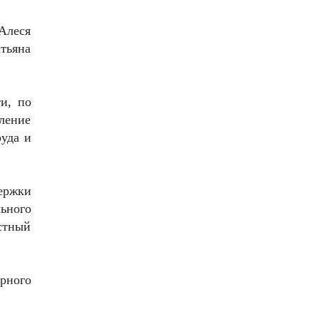
Алеся
тьяна
и, по
ление
уда и
ержки
ьного
стный
рного