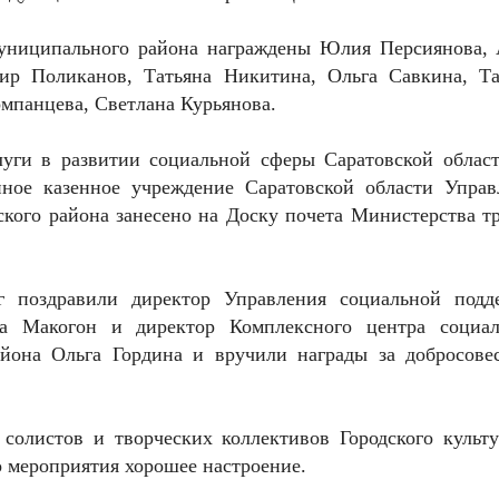
муниципального района награждены Юлия Персиянова, 
р Поликанов, Татьяна Никитина, Ольга Савкина, Та
омпанцева, Светлана Курьянова.
луги в развитии социальной сферы Саратовской област
нное казенное учреждение Саратовской области Управ
кого района занесено на Доску почета Министерства тр
г поздравили директор Управления социальной подд
на Макогон и директор Комплексного центра социал
айона Ольга Гордина и вручили награды за добросове
солистов и творческих коллективов Городского культу
 мероприятия хорошее настроение.