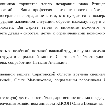
вников торжества тепло поздравил глава Ртищев
вский: - Ваша профессия - это не просто работа, 
осердие и сострадание к тем, кто нуждается в поддер
трудной жизненной ситуации, обрести надежду, веру в с
дностей. Вы дарите тепло и внимание пожилым л
аете детям - сиротам, детям с ограниченными возможно
сть за нелёгкий, но такой важный труд и вручил заслу
 труда и социальной защиты Саратовской области удос
ва, соцработник Наталья Анашкина.
циальной защиты Саратовской области вручена специал
иной, Ольге Мызниковой, социальным работникам 
нтерскую) деятельность благодарственное письмо предсе
аведующая хозяйством аппарата КЦСОН Ольга Волохина.