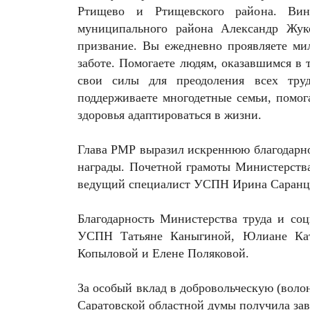
Ртищево и Ртищевского района. Вино
муниципального района Александр Жуко
призвание. Вы ежедневно проявляете мил
заботе. Помогаете людям, оказавшимся в 
свои силы для преодоления всех тру
поддерживаете многодетные семьи, помог
здоровья адаптироваться в жизни.
Глава РМР выразил искреннюю благодарно
награды. Почетной грамоты Министерства
ведущий специалист УСПН Ирина Саранце
Благодарность Министерства труда и со
УСПН Татьяне Каныгиной, Юлиане Кат
Копыловой и Елене Поляковой.
За особый вклад в добровольческую (воло
Саратовской областной думы получила з