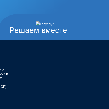
Решаем вместе
ода
ору в
ых
ЗОР)