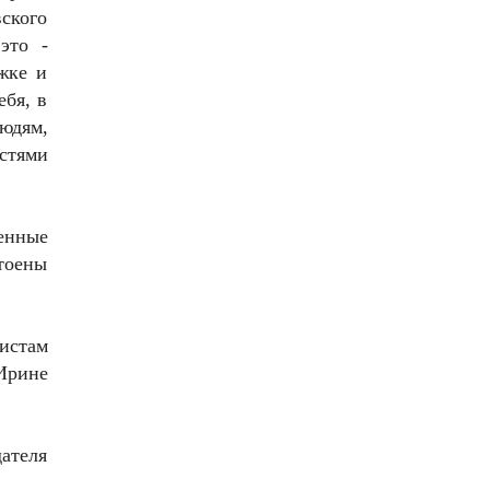
ского
это -
жке и
ебя, в
юдям,
стями
женные
тоены
истам
Ирине
дателя