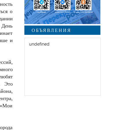
бность
ься о
дании
 День
ОБЪЯВЛЕНИЯ
минает
чше и
undefined
ссий,
омного
любят
. Это
йона,
нтра,
 «Мои
орода