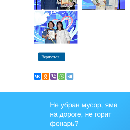
Вернуться...
Не убран мусор, яма
на дороге, не горит
фонарь?