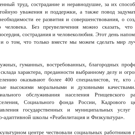
женный труд, сострадание и неравнодушие, за их спосо
стойную уважения и поддержки, а также повод задумат
еобходимости ее развития и совершенствования, о соз
 человека. Без преувеличения можно сказать, что
лосердия, сострадания и человеколюбия. Этот день напо
 и о том, что только вместе мы можем сделать мир лу
ужных, гуманных, востребованных, благородных профе
о склада характера, преданности выбранному делу и огр
лению оказывают более 400 специалистов, те, кто 
ные высокими моральными и духовными качествами
иального обслуживания населения Ртищевского ра
селения, Социального фонда России, Кадрового це
тавления государственных и муниципальных услуг
о-адаптивной школы «Реабилитация и Физкультура».
культурном центре чествовали социальных работников г