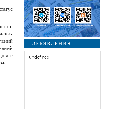
татус
нно с
ления
лений
ОБЪЯВЛЕНИЯ
ваний
довые
undefined
ода.