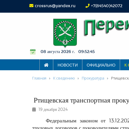
crossrus@yandex.ru
+7(84540)42072
08 августа 2026 г. 09:52:45
НОВОСТИ
ОФИЦИАЛЬНО
К
Главная
К сведению
Прокуратура
Ртищевска
Ртищевская транспортная проку
19 декабря 2024
Федеральным законом от 13.12.2
трудовых договоров с руководителями стр