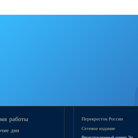
Перекресток России
мя работы
Сетевое издание
очие дни
Регистрационный номер Эл