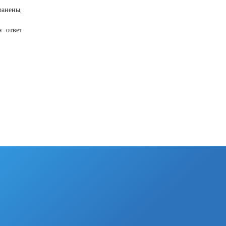
ранены,
н ответ