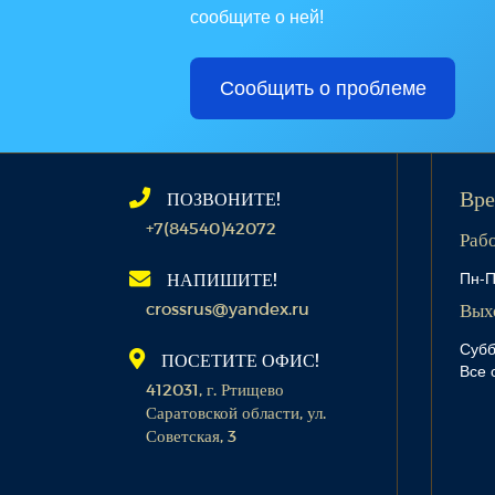
сообщите о ней!
Сообщить о проблеме
ПОЗВОНИТЕ!
Вре
+7(84540)42072
Раб
Пн-П
НАПИШИТЕ!
crossrus@yandex.ru
Вых
Субб
ПОСЕТИТЕ ОФИС!
Все 
412031, г. Ртищево
Саратовской области, ул.
Советская, 3