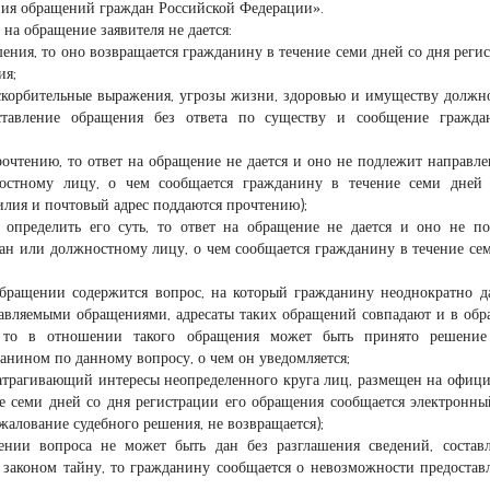
ния обращений граждан Российской Федерации».
на обращение заявителя не дается:
шения, то оно возвращается гражданину в течение семи дней со дня реги
ия;
скорбительные выражения, угрозы жизни, здоровью и имуществу должн
ставление обращения без ответа по существу и сообщение гражда
рочтению, то ответ на обращение не дается и оно не подлежит направл
остному лицу, о чем сообщается гражданину в течение семи дней 
илия и почтовый адрес поддаются прочтению);
 определить его суть, то ответ на обращение не дается и оно не п
ан или должностному лицу, о чем сообщается гражданину в течение се
обращении содержится вопрос, на который гражданину неоднократно д
равляемыми обращениями, адресаты таких обращений совпадают и в об
, то в отношении такого обращения может быть принято решение
анином по данному вопросу, о чем он уведомляется;
 затрагивающий интересы неопределенного круга лиц, размещен на офиц
ие семи дней со дня регистрации его обращения сообщается электронны
жалование судебного решения, не возвращается);
ении вопроса не может быть дан без разглашения сведений, соста
законом тайну, то гражданину сообщается о невозможности предостав