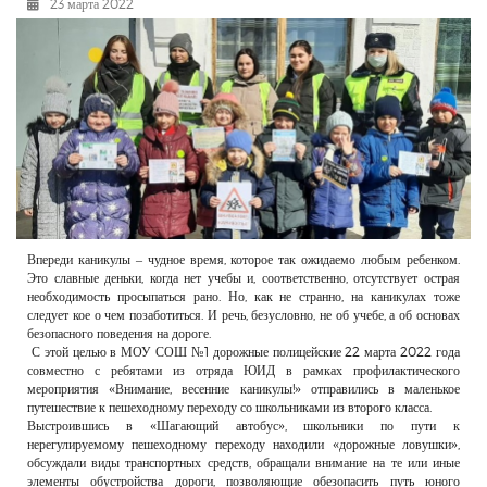
23 марта 2022
РЕКЛАМОДАТЕЛЯМ
ОБЪЯВЛЕНИЯ
КОНТАКТЫ
Впереди каникулы – чудное время, которое так ожидаемо любым ребенком.
Это славные деньки, когда нет учебы и, соответственно, отсутствует острая
необходимость просыпаться рано. Но, как не странно, на каникулах тоже
следует кое о чем позаботиться. И речь, безусловно, не об учебе, а об основах
безопасного поведения на дороге.
С этой целью в МОУ СОШ №1 дорожные полицейские 22 марта 2022 года
совместно с ребятами из отряда ЮИД в рамках профилактического
мероприятия «Внимание, весенние каникулы!» отправились в маленькое
путешествие к пешеходному переходу со школьниками из второго класса.
Выстроившись в «Шагающий автобус», школьники по пути к
нерегулируемому пешеходному переходу находили «дорожные ловушки»,
обсуждали виды транспортных средств, обращали внимание на те или иные
элементы обустройства дороги, позволяющие обезопасить путь юного