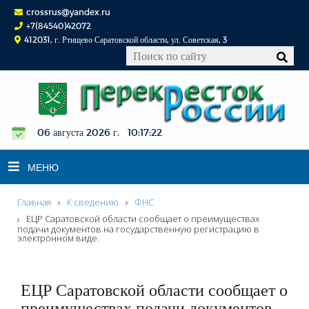
crossrus@yandex.ru
+7(84540)42072
412031, г. Ртищево Саратовской области, ул. Советская, 3
06 августа 2026 г. 10:17:23
МЕНЮ
Главная
К сведению
ФНС
НОВОСТИ
ЕЦР Саратовской области сообщает о преимуществах
подачи документов на государственную регистрацию в
ОФИЦИАЛЬНО
электронном виде.
К СВЕДЕНИЮ
КОНКУРСЫ
ЕЦР Саратовской области сообщает о
ФОТОРЕПОРТАЖИ
преимуществах подачи документов